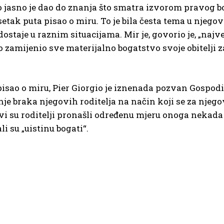
asno je dao do znanja što smatra izvorom pravog boga
tak puta pisao o miru. To je bila česta tema u njegovi
dostaje u raznim situacijama. Mir je, govorio je, „naj
do zamijenio sve materijalno bogatstvo svoje obitelji
isao o miru, Pier Giorgio je iznenada pozvan Gospodi
ljenje braka njegovih roditelja na način koji se za nje
i su roditelji pronašli određenu mjeru onoga nekada 
i su „uistinu bogati“.