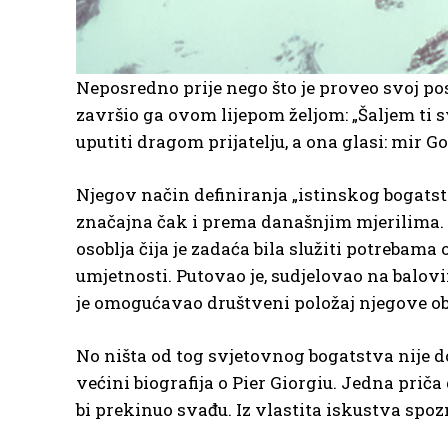
Neposredno prije nego što je proveo svoj pos
završio ga ovom lijepom željom: „Šaljem ti sv
uputiti dragom prijatelju, a ona glasi: mir 
Njegov način definiranja „istinskog bogatst
značajna čak i prema današnjim mjerilima. P
osoblja čija je zadaća bila služiti potrebama 
umjetnosti. Putovao je, sudjelovao na balov
je omogućavao društveni položaj njegove obi
No ništa od tog svjetovnog bogatstva nije do
većini biografija o Pier Giorgiu. Jedna prič
bi prekinuo svađu. Iz vlastita iskustva spoz