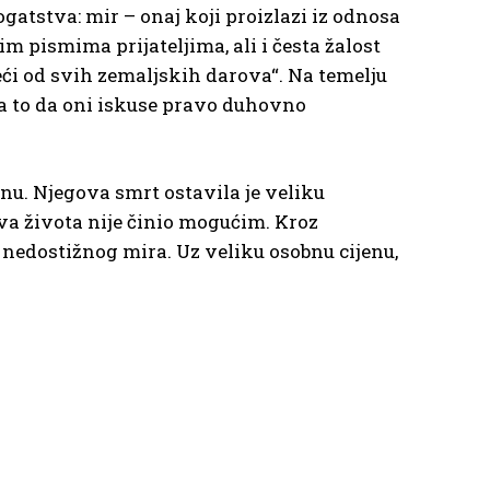
tstva: mir – onaj koji proizlazi iz odnosa
m pismima prijateljima, ali i česta žalost
veći od svih zemaljskih darova“. Na temelju
 za to da oni iskuse pravo duhovno
nu. Njegova smrt ostavila je veliku
gova života nije činio mogućim. Kroz
nedostižnog mira. Uz veliku osobnu cijenu,