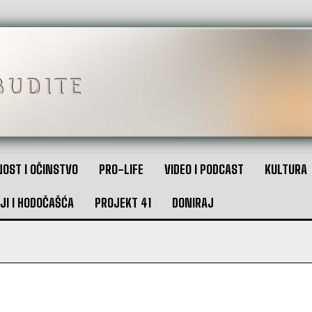
OST I OČINSTVO
PRO-LIFE
VIDEO I PODCAST
KULTURA
JI I HODOČAŠĆA
PROJEKT 41
DONIRAJ