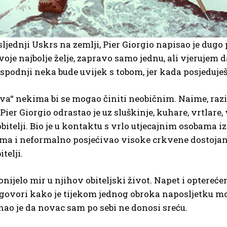
ljednji Uskrs na zemlji, Pier Giorgio napisao je dugo
oje najbolje želje, zapravo samo jednu, ali vjerujem da
Gospodnji neka bude uvijek s tobom, jer kada posjeduje
va“ nekima bi se mogao činiti neobičnim. Naime, razin
ier Giorgio odrastao je uz sluškinje, kuhare, vrtlare
obitelji. Bio je u kontaktu s vrlo utjecajnim osobama i
ima i neformalno posjećivao visoke crkvene dostojan
telji.
nijelo mir u njihov obiteljski život. Napet i optereće
a govori kako je tijekom jednog obroka naposljetku mor
nao je da novac sam po sebi ne donosi sreću.