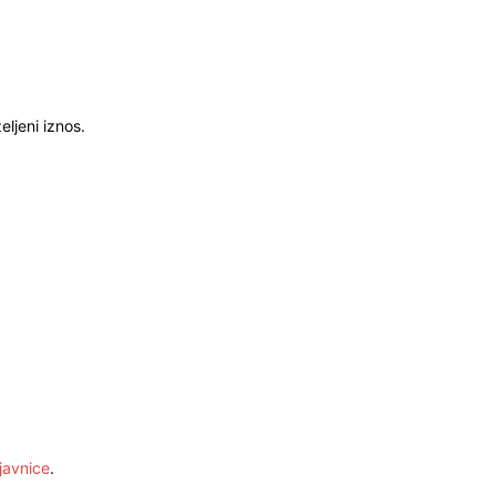
ljeni iznos.
javnice
.