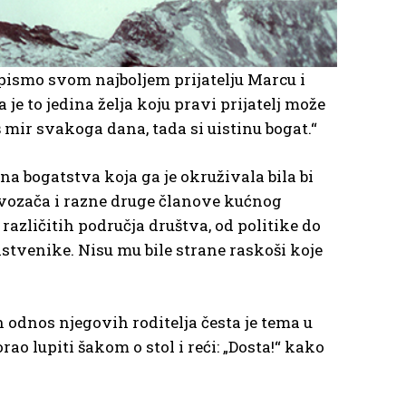
 pismo svom najboljem prijatelju Marcu i
 je to jedina želja koju pravi prijatelj može
š mir svakoga dana, tada si uistinu bogat.“
a bogatstva koja ga je okruživala bila bi
, vozača i razne druge članove kućnog
z različitih područja društva, od politike do
stvenike. Nisu mu bile strane raskoši koje
n odnos njegovih roditelja česta je tema u
ao lupiti šakom o stol i reći: „Dosta!“ kako