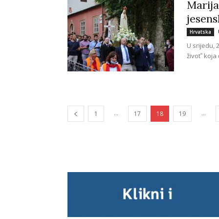
Marija
jesens
Hrvatska
U srijedu, 
život‟ koja
...
...
1
17
18
19