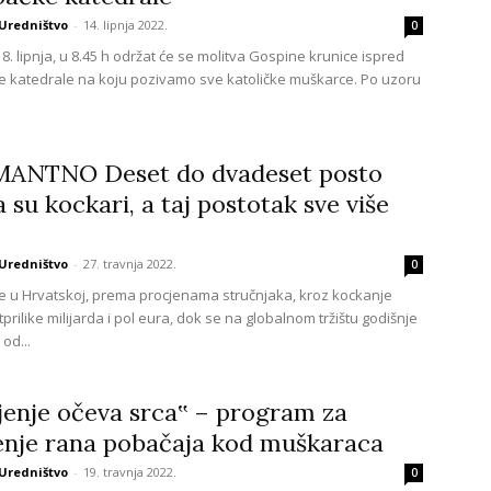
Uredništvo
-
14. lipnja 2022.
0
8. lipnja, u 8.45 h održat će se molitva Gospine krunice ispred
 katedrale na koju pozivamo sve katoličke muškarce. Po uzoru
ANTNO Deset do dvadeset posto
 su kockari, a taj postotak sve više
Uredništvo
-
27. travnja 2022.
0
e u Hrvatskoj, prema procjenama stručnjaka, kroz kockanje
prilike milijarda i pol eura, dok se na globalnom tržištu godišnje
 od...
ljenje očeva srca‟ – program za
jenje rana pobačaja kod muškaraca
Uredništvo
-
19. travnja 2022.
0