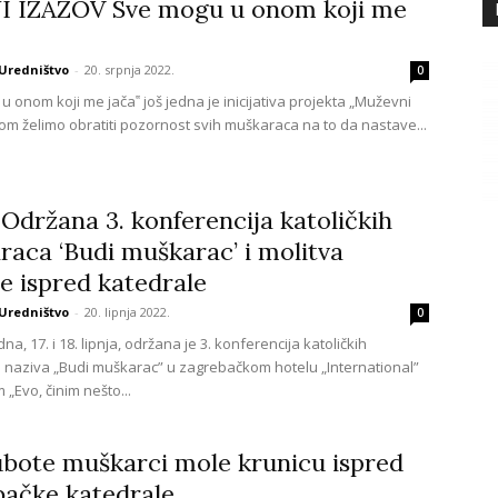
I IZAZOV Sve mogu u onom koji me
Uredništvo
-
20. srpnja 2022.
0
 onom koji me jača‟ još jedna je inicijativa projekta „Muževni
jom želimo obratiti pozornost svih muškaraca na to da nastave...
držana 3. konferencija katoličkih
aca ‘Budi muškarac’ i molitva
e ispred katedrale
Uredništvo
-
20. lipnja 2022.
0
dna, 17. i 18. lipnja, održana je 3. konferencija katoličkih
naziva „Budi muškarac” u zagrebačkom hotelu „International”
„Evo, činim nešto...
bote muškarci mole krunicu ispred
bačke katedrale