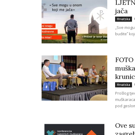
LJETN
jača
Hrvatska
„Sve mogu u
budite‟ ko
FOTO O
muškar
krunic
Hrvatska
Prošlog tje
muškaraca 
pod geslom 
Ove su
zagre