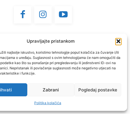
Upravljajte pristankom
žili najbolje iskustvo, koristimo tehnologije poput kolačića za čuvanje i/ili
ormacijama o uređaju. Suglasnost s ovim tehnologijama će nam omogućiti da
odatke kao što su ponašanje pri pregledavanju ili jedinstveni ID-ovi na
anici. Nepristanak ili povlačenje suglasnosti može negativno utjecati na
akteristike i funkcije.
ihvati
Zabrani
Pogledaj postavke
Doniraj
Politika kolačića