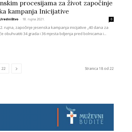
nskim procesijama za život započinje
ka kampanja Inicijative
Uredništvo
-
18. rujna 2021.
0
22. rujna, započinje jesenska kampanja inicijative „40 dana za
 će obuhvatiti 34 grada i 36 mjesta bdjenja pred bolnicama i...
22
Stranica 18 od 22