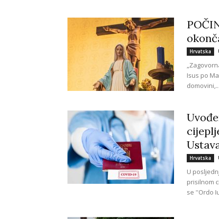
POČINJ
okonč
Hrvatska
„Zagovorn
Isus po Mar
domovini,..
Uvođen
cijepl
Ustav
Hrvatska
U posljedn
prisilnom 
se ''Ordo Iur