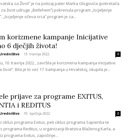
vatska za Život‟ je na poticaj pater Marka Glogovića (pokretača
 za život udruge „Betlehem‟) pokrenula program „Iscjeljenje
. „Iscjeljenje očeva srca‟ program je za...
m korizmene kampanje Inicijative
o 6 dječjih života!
Uredništvo
-
13. travnja 2022.
0
u, 10. travnja 2022., završila je korizmena kampanja inicijative
 život“. Bila je to već 17. kampanja u Hrvatskoj, okupila je...
le prijave za programe EXITUS,
NTIA i REDITUS
Uredništvo
-
10. siječnja 2022.
0
i ciklus programa Exitus, peti ciklus programa Sapientia te
lus programa Reditus, u organizaciji Bratstva Blaženog Karla, a
iz programa Exitus, započinje...