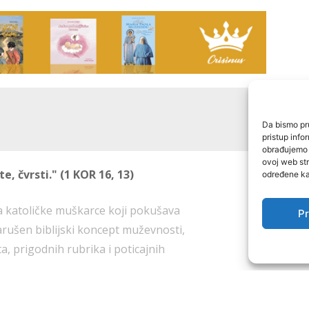
Da bismo pru
pristup inf
obrađujemo p
ovoj web str
e, čvrsti." (1 KOR 16, 13)
određene kar
za katoličke muškarce koji pokušava
Pr
arušen biblijski koncept muževnosti,
O nama
ta, prigodnih rubrika i poticajnih