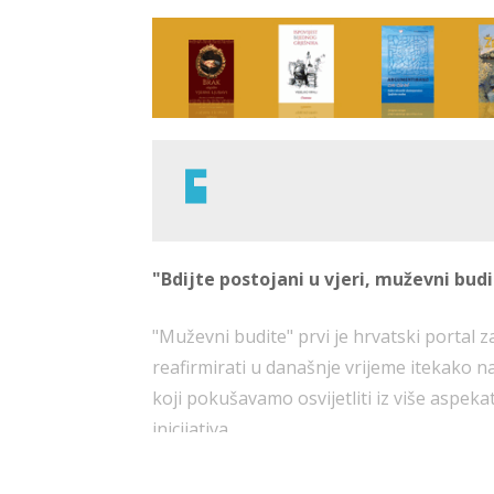
"Bdijte postojani u vjeri, muževni budit
"Muževni budite" prvi je hrvatski portal 
reafirmirati u današnje vrijeme itekako n
koji pokušavamo osvijetliti iz više aspeka
inicijativa.