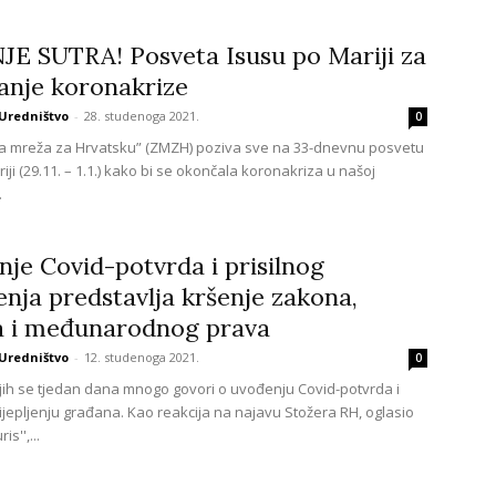
E SUTRA! Posveta Isusu po Mariji za
anje koronakrize
Uredništvo
-
28. studenoga 2021.
0
a mreža za Hrvatsku” (ZMZH) poziva sve na 33-dnevnu posvetu
iji (29.11. – 1.1.) kako bi se okončala koronakriza u našoj
.
je Covid-potvrda i prisilnog
jenja predstavlja kršenje zakona,
a i međunarodnog prava
Uredništvo
-
12. studenoga 2021.
0
jih se tjedan dana mnogo govori o uvođenju Covid-potvrda i
cijepljenju građana. Kao reakcija na najavu Stožera RH, oglasio
is'',...