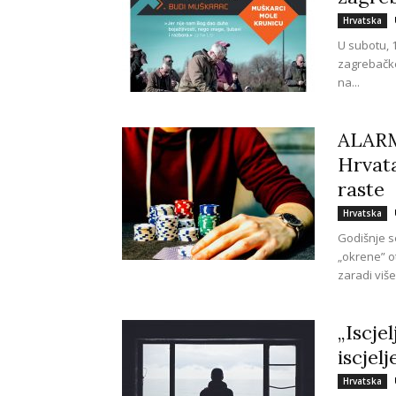
Hrvatska
U subotu, 1
zagrebačke
na...
ALARM
Hrvata
raste
Hrvatska
Godišnje s
„okrene” ot
zaradi više
„Iscje
iscjel
Hrvatska