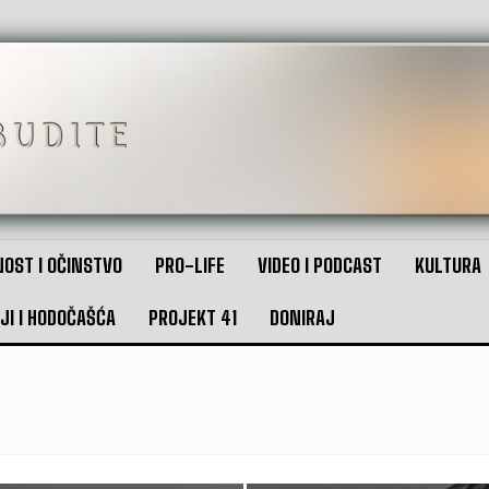
OST I OČINSTVO
PRO-LIFE
VIDEO I PODCAST
KULTURA
JI I HODOČAŠĆA
PROJEKT 41
DONIRAJ