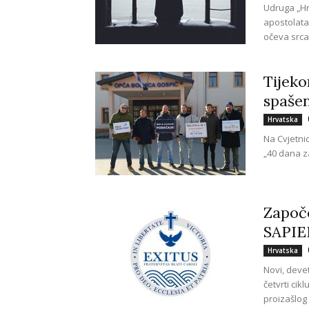
Udruga „Hr
apostolata
očeva srca‟
Tijeko
spašen
Hrvatska
Na Cvjetnic
„40 dana za
Započe
SAPIE
Hrvatska
Novi, devet
četvrti cik
proizašlog 