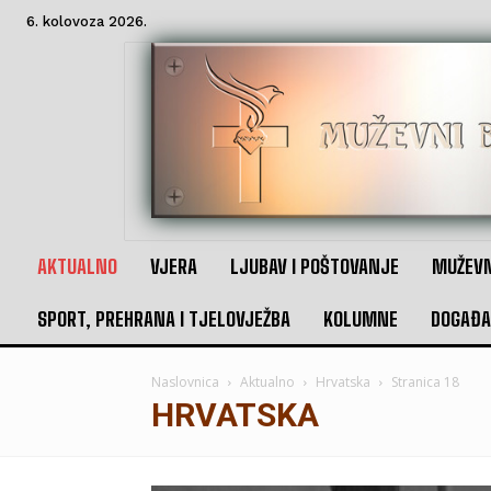
6. kolovoza 2026.
AKTUALNO
VJERA
LJUBAV I POŠTOVANJE
MUŽEVN
SPORT, PREHRANA I TJELOVJEŽBA
KOLUMNE
DOGAĐA
Naslovnica
Aktualno
Hrvatska
Stranica 18
HRVATSKA