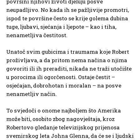
površini njihovi životi djeluju posve
neupadljivo. No kada ih se pažljivije promotri,
ispod te površine često se krije golema dubina
tuge, ljubavi, sjećanja i ljepote – kao i tiha,
nenametljiva čestitost.
Unatoč svim gubicima i traumama koje Robert
proživljava, a da pritom nema načina o njima
govoriti ili ih preraditi, nikada ne traži utočište
u porocima ili ogorčenosti. Ostaje čestit –
osjećajan, dobrohotan i moralan – na posve
nenametljiv način.
To svjedoči o onome najboljem što Amerika
može biti, osobito zbog nagovještaja, kroz
Robertovo gledanje televizijskog prijenosa
svemirskog leta Johna Glenna, da će se i ljudski