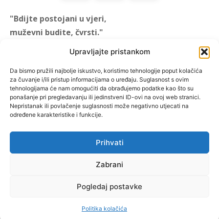
"Bdijte postojani u vjeri,
muževni budite, čvrsti."
(1 KOR 16, 13)
Upravljajte pristankom
"Muževni budite" prvi je
Da bismo pružili najbolje iskustvo, koristimo tehnologije poput kolačića
za čuvanje i/ili pristup informacijama o uređaju. Suglasnost s ovim
hrvatski portal za katoličke
tehnologijama će nam omogućiti da obrađujemo podatke kao što su
muškarce koji pokušava
ponašanje pri pregledavanju ili jedinstveni ID-ovi na ovoj web stranici.
reafirmirati u današnje
Nepristanak ili povlačenje suglasnosti može negativno utjecati na
određene karakteristike i funkcije.
vrijeme itekako narušen
biblijski koncept muževnosti,
koji pokušavamo osvijetliti iz
Prihvati
više aspekata, prigodnih
rubrika i poticajnih inicijativa.
Zabrani
Pogledaj postavke
O nama
Doniraj
Politika kolačića