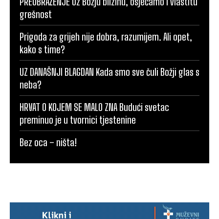
PREOBRAŽENJE Uz Božju blizinu, osjećamo i vlastitu
grešnost
Prigoda za grijeh nije dobra, razumijem. Ali opet,
kako s time?
UZ DANAŠNJI BLAGDAN Kada smo sve čuli Božji glas s
neba?
HRVAT O KOJEM SE MALO ZNA Budući svetac
preminuo je u tvornici tjestenine
Bez oca – ništa!