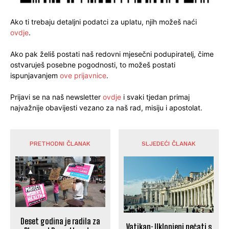
Ako ti trebaju detaljni podatci za uplatu, njih možeš naći
ovdje
.
Ako pak želiš postati naš redovni mjesečni podupiratelj, čime
ostvaruješ posebne pogodnosti, to možeš postati
ispunjavanjem
ove prijavnice
.
Prijavi se na naš newsletter
ovdje
i svaki tjedan primaj
najvažnije obavijesti vezano za naš rad, misiju i apostolat.
PRETHODNI ČLANAK
SLJEDEĆI ČLANAK
Deset godina je radila za
Vatikan: Uklonjeni pečati s