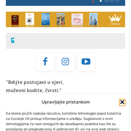
"Bdijte postojani u vjeri,
muževni budite, čvrsti."
(1 KOR 16, 13)
Upravljajte pristankom
"Muževni budite" prvi je
Da bismo pružili najbolje iskustvo, koristimo tehnologije poput kolačića
za čuvanje i/ili pristup informacijama o uređaju. Suglasnost s ovim
hrvatski portal za katoličke
tehnologijama će nam omogućiti da obrađujemo podatke kao što su
muškarce koji pokušava
ponašanje pri pregledavanju ili jedinstveni ID-ovi na ovoj web stranici.