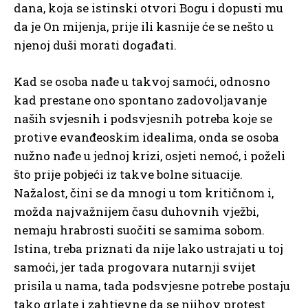
dana, koja se istinski otvori Bogu i dopusti mu
da je On mijenja, prije ili kasnije će se nešto u
njenoj duši morati događati.
Kad se osoba nađe u takvoj samoći, odnosno
kad prestane ono spontano zadovoljavanje
naših svjesnih i podsvjesnih potreba koje se
protive evanđeoskim idealima, onda se osoba
nužno nađe u jednoj krizi, osjeti nemoć, i poželi
što prije pobjeći iz takve bolne situacije.
Nažalost, čini se da mnogi u tom kritičnom i,
možda najvažnijem času duhovnih vježbi,
nemaju hrabrosti suočiti se samima sobom.
Istina, treba priznati da nije lako ustrajati u toj
samoći, jer tada progovara nutarnji svijet
prisila u nama, tada podsvjesne potrebe postaju
tako grlate i zahtjevne da se njihov protest