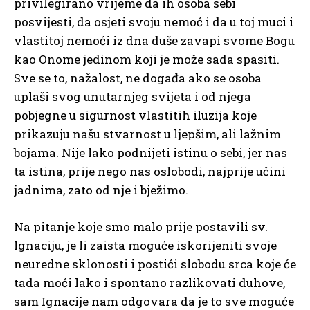
privilegirano vrijeme da ih osoba sebi
posvijesti, da osjeti svoju nemoć i da u toj muci i
vlastitoj nemoći iz dna duše zavapi svome Bogu
kao Onome jedinom koji je može sada spasiti.
Sve se to, nažalost, ne događa ako se osoba
uplaši svog unutarnjeg svijeta i od njega
pobjegne u sigurnost vlastitih iluzija koje
prikazuju našu stvarnost u ljepšim, ali lažnim
bojama. Nije lako podnijeti istinu o sebi, jer nas
ta istina, prije nego nas oslobodi, najprije učini
jadnima, zato od nje i bježimo.
Na pitanje koje smo malo prije postavili sv.
Ignaciju, je li zaista moguće iskorijeniti svoje
neuredne sklonosti i postići slobodu srca koje će
tada moći lako i spontano razlikovati duhove,
sam Ignacije nam odgovara da je to sve moguće