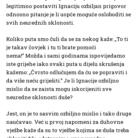
legitimno postaviti Ignaciju ozbiljan prigovor
odnosno pitanje je li uopće moguće osloboditi se
svih neurednih sklonosti.
Koliko puta smo čuli da se za nekog kaže: „To ti
je takav čovjek i tu ti brate pomoći
nema!” Možda i sami godinama ispovijedamo
iste grijehe iako svaki puta u dijelu skrušenja
kažemo: „Čvrsto odlučujem da ću se popraviti i
da više neću griješiti.” Je li Ignacije ozbiljno
mislio da se zaista mogu iskorijeniti sve
neuredne sklonosti duše?
Jest, on je to sasvim ozbiljno mislio i tako druge
naučavao. Već u prvoj napomeni za duhovne
vježbe kaže da su to vježbe kojima se duša treba