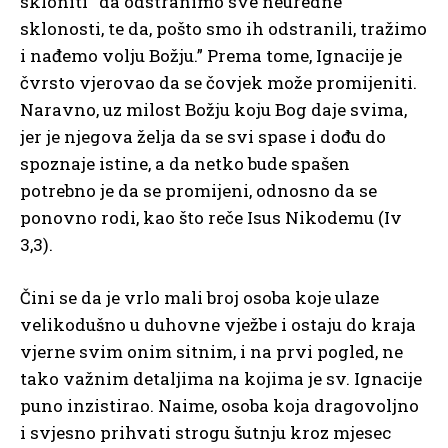
skloniti “da odstranimo sve neuredne
sklonosti, te da, pošto smo ih odstranili, tražimo
i nađemo volju Božju.” Prema tome, Ignacije je
čvrsto vjerovao da se čovjek može promijeniti.
Naravno, uz milost Božju koju Bog daje svima,
jer je njegova želja da se svi spase i dođu do
spoznaje istine, a da netko bude spašen
potrebno je da se promijeni, odnosno da se
ponovno rodi, kao što reče Isus Nikodemu (Iv
3,3).
Čini se da je vrlo mali broj osoba koje ulaze
velikodušno u duhovne vježbe i ostaju do kraja
vjerne svim onim sitnim, i na prvi pogled, ne
tako važnim detaljima na kojima je sv. Ignacije
puno inzistirao. Naime, osoba koja dragovoljno
i svjesno prihvati strogu šutnju kroz mjesec