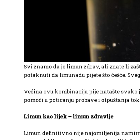
Svi znamo da je limun zdrav, ali znate li z
potaknuti da limunadu pijete što češće. Sve
Većina ovu kombinaciju pije natašte svako j
pomoći u poticanju probave i otpuštanja to
Limun kao lijek – limun zdravlje
Limun definitivno nije najomiljenija nami