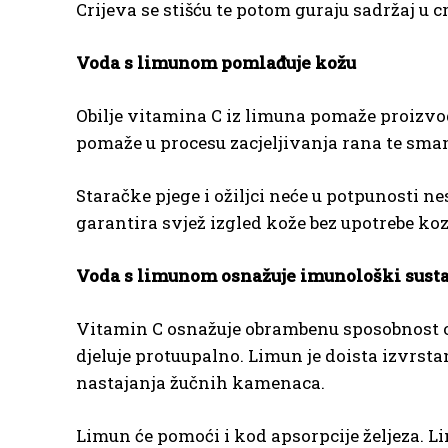
Crijeva se stišću te potom guraju sadržaj u
Voda s limunom pomlađuje kožu
Obilje vitamina C iz limuna pomaže proizvo
pomaže u procesu zacjeljivanja rana te smanj
Staračke pjege i ožiljci neće u potpunosti n
garantira svjež izgled kože bez upotrebe k
Voda s limunom osnažuje imunološki sust
Vitamin C osnažuje obrambenu sposobnost org
djeluje protuupalno. Limun je doista izvrsta
nastajanja žučnih kamenaca.
Limun će pomoći i kod apsorpcije željeza. L