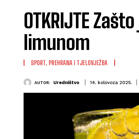
OTKRIJTE Zašto 
limunom
SPORT, PREHRANA I TJELOVJEŽBA
Uredništvo
14. kolovoza 2025.
AUTOR: