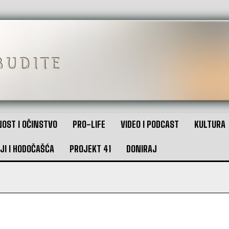
OST I OČINSTVO
PRO-LIFE
VIDEO I PODCAST
KULTURA
JI I HODOČAŠĆA
PROJEKT 41
DONIRAJ