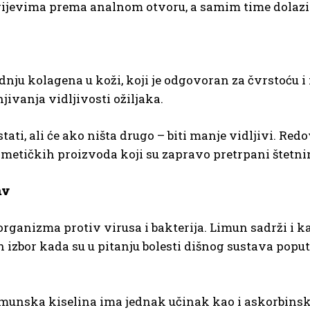
 crijevima prema analnom otvoru, a samim time dolazi
dnju kolagena u koži, koji je odgovoran za čvrstoću 
ivanja vidljivosti ožiljaka.
estati, ali će ako ništa drugo – biti manje vidljivi. 
ozmetičkih proizvoda koji su zapravo pretrpani štet
av
anizma protiv virusa i bakterija. Limun sadrži i kali
n izbor kada su u pitanju bolesti dišnog sustava popu
imunska kiselina ima jednak učinak kao i askorbinska