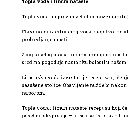
Topla voda i limun natašte
Topla voda na prazan želudac može učiniti 
Flavonoidi iz citrusnog voća blagotvorno utj
probavljanje masti.
Zbog kiselog okusa limuna, mnogi od nas bi 
sredina pogoduje nastanku bolesti u našem 
Limunska voda izvrstan je recept za rješenje
sasušene stolice. Obavljanje nužde bi nakon 
naporom.
Topla voda i limun natašte, recept su koji ć
posebnu ekspresiju – stišću se. Isto tako li