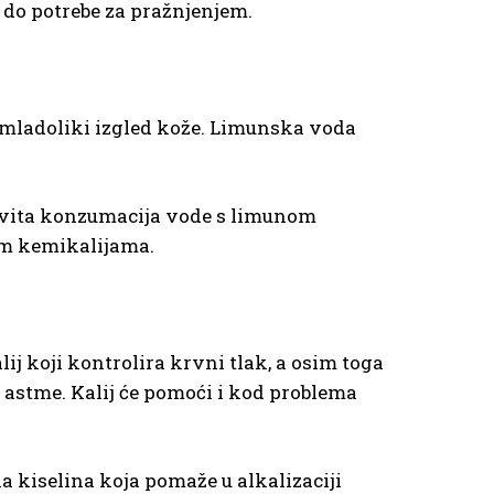
 do potrebe za pražnjenjem.
i mladoliki izgled kože. Limunska voda
Redovita konzumacija vode s limunom
nim kemikalijama.
j koji kontrolira krvni tlak, a osim toga
t astme. Kalij će pomoći i kod problema
 kiselina koja pomaže u alkalizaciji