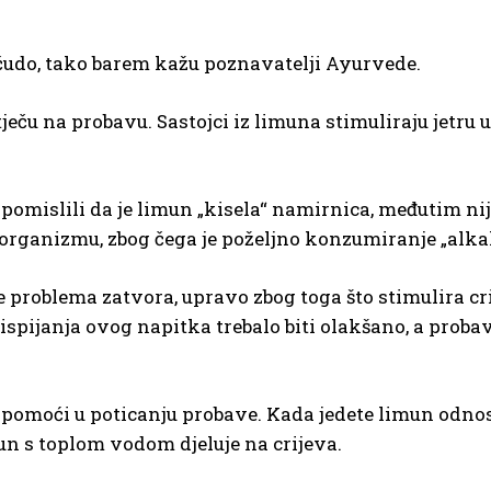
čudo, tako barem kažu poznavatelji Ayurvede.
eču na probavu. Sastojci iz limuna stimuliraju jetru u
pomislili da je limun „kisela“ namirnica, međutim nij
organizmu, zbog čega je poželjno konzumiranje „alka
 problema zatvora, upravo zbog toga što stimulira cri
ispijanja ovog napitka trebalo biti olakšano, a proba
e pomoći u poticanju probave. Kada jedete limun odnos
mun s toplom vodom djeluje na crijeva.