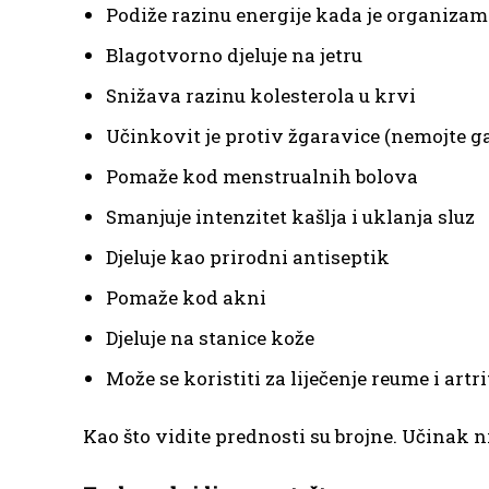
Podiže razinu energije kada je organiza
Blagotvorno djeluje na jetru
Snižava razinu kolesterola u krvi
Učinkovit je protiv žgaravice (nemojte g
Pomaže kod menstrualnih bolova
Smanjuje intenzitet kašlja i uklanja sluz
Djeluje kao prirodni antiseptik
Pomaže kod akni
Djeluje na stanice kože
Može se koristiti za liječenje reume i artri
Kao što vidite prednosti su brojne. Učinak ni