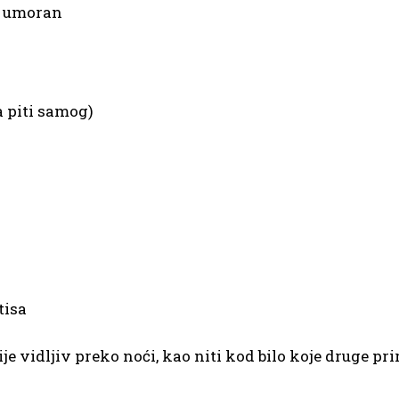
m umoran
a piti samog)
tisa
je vidljiv preko noći, kao niti kod bilo koje druge pri