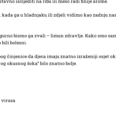
tavno iscijediti na ribu ili meso radi finije arome.
k kada ga u hladnjaku ili zdjeli vidimo kao zadnju na
igurno bismo ga zvali – limun zdravlje. Kako smo sam
bili bolesni.
bog činjenice da djeca imaju znatno izraženiji osjet o
og okusnog šoka“ bilo znatno bolje.
i virusa