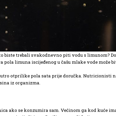
ašto biste trebali svakodnevno piti vodu s limunom? 
ga pola limuna iscijeđenog u čašu mlake vode može bit
utro otprilike pola sata prije doručka. Nutricionisti
ksina iz organizma.
rnica ako se konzumira sam. Većinom ga kod kuće ima