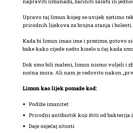
napraviti limunadu, začiniti salatu ili jednos
Upravo taj limun kojeg se uvijek sjetimo te
prirodnih lijekova za brojna stanja i bolesti.
Kada bi limun imao ime i prezime, gotovo s
bake kako cijede nešto kiselo u čaj kada smo 
Dok smo bili maleni, limun nismo voljeli i z
noćna mora. Ali nam je redovito nakon „prv
Limun kao lijek pomaže kod:
Podiže imunitet
Prirodni antibiotik koji štiti od bakterija 
Daje osjećaj sitosti