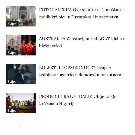
FOTOGALERIJA Ove subote naši muškarci
molili krunicu u Hrvatskoj i inozemstvu
Svijet
AUSTRALIJA Zaustavljen rad LGBT kluba u
bivšoj crkvi
Svijet
BOLEST ILI OPSJEDNUĆE? Ovaj se
psihijatar uvjerio u demonsku prisutnost
Svijet
PROGONI TRAJU I DALJE Ubijeno 25
kršćana u Nigeriji
Svijet