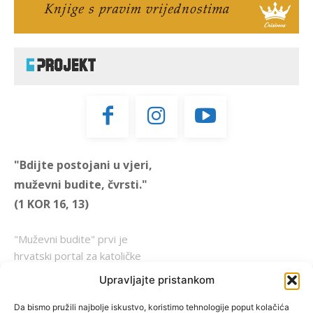
"Bdijte postojani u vjeri,
muževni budite, čvrsti."
(1 KOR 16, 13)
"Muževni budite" prvi je
hrvatski portal za katoličke
muškarce koji pokušava
Upravljajte pristankom
reafirmirati u današnje
vrijeme itekako narušen
Da bismo pružili najbolje iskustvo, koristimo tehnologije poput kolačića