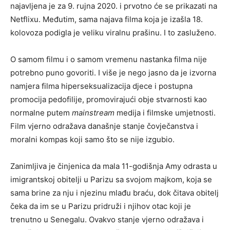
najavljena je za 9. rujna 2020. i prvotno će se prikazati na
Netflixu. Međutim, sama najava filma koja je izašla 18.
kolovoza podigla je veliku viralnu prašinu. I to zasluženo.
O samom filmu i o samom vremenu nastanka filma nije
potrebno puno govoriti. I više je nego jasno da je izvorna
namjera filma hiperseksualizacija djece i postupna
promocija pedofilije, promovirajući obje stvarnosti kao
normalne putem
mainstream
medija i filmske umjetnosti.
Film vjerno odražava današnje stanje čovječanstva i
moralni kompas koji samo što se nije izgubio.
Zanimljiva je činjenica da mala 11-godišnja Amy odrasta u
imigrantskoj obitelji u Parizu sa svojom majkom, koja se
sama brine za nju i njezinu mlađu braću, dok čitava obitelj
čeka da im se u Parizu pridruži i njihov otac koji je
trenutno u Senegalu. Ovakvo stanje vjerno odražava i