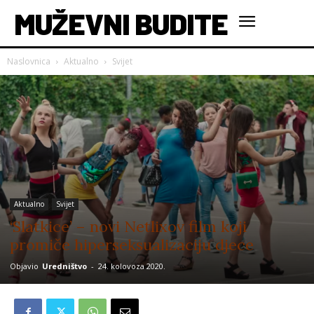
MUŽEVNI BUDITE
Naslovnica
Aktualno
Svijet
Aktualno
Svijet
‘Slatkice’ – novi Netlixov film koji
promiče hiperseksualizaciju djece
Objavio
Uredništvo
-
24. kolovoza 2020.