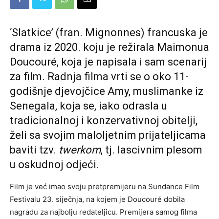
‘Slatkice’ (fran. Mignonnes) francuska je
drama iz 2020. koju je režirala Maimonua
Doucouré, koja je napisala i sam scenarij
za film. Radnja filma vrti se o oko 11-
godišnje djevojčice Amy, muslimanke iz
Senegala, koja se, iako odrasla u
tradicionalnoj i konzervativnoj obitelji,
želi sa svojim maloljetnim prijateljicama
baviti tzv.
twerkom
, tj. lascivnim plesom
u oskudnoj odjeći.
Film je već imao svoju pretpremijeru na Sundance Film
Festivalu 23. siječnja, na kojem je Doucouré dobila
nagradu za najbolju redateljicu. Premijera samog filma