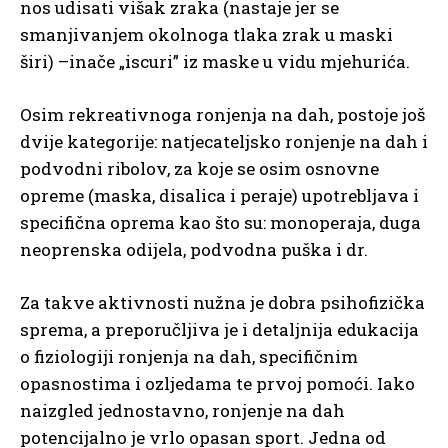
nos udisati višak zraka (nastaje jer se
smanjivanjem okolnoga tlaka zrak u maski
širi) –inače „iscuri” iz maske u vidu mjehurića.
Osim rekreativnoga ronjenja na dah, postoje još
dvije kategorije: natjecateljsko ronjenje na dah i
podvodni ribolov, za koje se osim osnovne
opreme (maska, disalica i peraje) upotrebljava i
specifična oprema kao što su: monoperaja, duga
neoprenska odijela, podvodna puška i dr.
Za takve aktivnosti nužna je dobra psihofizička
sprema, a preporučljiva je i detaljnija edukacija
o fiziologiji ronjenja na dah, specifičnim
opasnostima i ozljedama te prvoj pomoći. Iako
naizgled jednostavno, ronjenje na dah
potencijalno je vrlo opasan sport. Jedna od