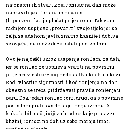
najopasnijih stvari koju ronilac na dah može
napraviti jest forsirano disanje
(hiperventilacija pluća) prije urona. Takvom
radnjom uspijeva „prevariti” svoje tijelo jer se
želja za udahom javlja znatno kasnije i dobiva
se osjećaj da može duže ostati pod vodom.
Ovo je najčešći uzrok utapanja ronilaca na dah,
jer se ronilac ne uspijeva vratiti na površinu
prije nesvjestice zbog nedostatka kisika u krvi.
Radi vlastite sigurnosti, i kod ronjenja na dah
obvezno se treba pridržavati pravila ronjenja u
paru. Dok jedan ronilac roni, drugi ga s površine
pogledom prati sve do sigurnoga izrona. A
kako bi bili uočljiviji za brodice koje prolaze u
blizini, ronioci na dah uz sebe moraju imati
ronilačku plutaču.