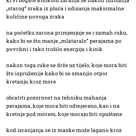
krvi bogate kisikom zaranja se nakon izdisanja
„starog” zraka iz pluća i udisanja maksimalne
količine novoga zraka
na početku zarona primjenjuje se i zamah ruku,
kako bi se što manje „mlataralo” perajama po
površini i tako trošilo energiju i kisik
nakon toga ruke se drže uz tijelo, koje mora biti
što ispruženije kako bi se smanjio otpor
kretanju kroz more
obratiti pozornost na tehniku mahanja
perajama, koje mora biti odmjereno, kao i na
kretnje pod morem, koje moraju biti opuštene
kod izranjanja se iz maske može lagano kroz