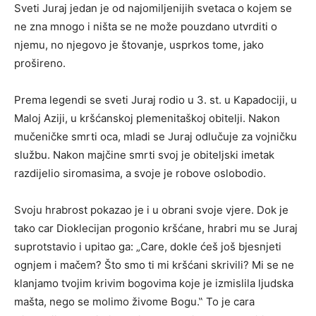
Sveti Juraj jedan je od najomiljenijih svetaca o kojem se
ne zna mnogo i ništa se ne može pouzdano utvrditi o
njemu, no njegovo je štovanje, usprkos tome, jako
prošireno.
Prema legendi se sveti Juraj rodio u 3. st. u Kapadociji, u
Maloj Aziji, u kršćanskoj plemenitaškoj obitelji. Nakon
mučeničke smrti oca, mladi se Juraj odlučuje za vojničku
službu. Nakon majčine smrti svoj je obiteljski imetak
razdijelio siromasima, a svoje je robove oslobodio.
Svoju hrabrost pokazao je i u obrani svoje vjere. Dok je
tako car Dioklecijan progonio kršćane, hrabri mu se Juraj
suprotstavio i upitao ga: „Care, dokle ćeš još bjesnjeti
ognjem i mačem? Što smo ti mi kršćani skrivili? Mi se ne
klanjamo tvojim krivim bogovima koje je izmislila ljudska
mašta, nego se molimo živome Bogu.‟ To je cara