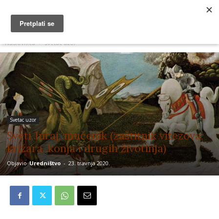
MUŽEVNI BUDITE
Naslovnica
Svetac uzor
Svetac uzor
Sveti Juraj, mučenik (zaštitnik vitezova,
križara, konja i drugih životinja)
Objavio
Uredništvo
-
23. travnja 2020.