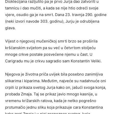
Dioklecijana razljutilo pa je prvo Jurja dao zatvoriti u
tamnicu i dao mučiti, a kada se nije htio odreći svoje
vjere, osudio ga je na smrt. Dana 23. travnja 290. godine
(neki izvori navode 303. godinu), Jurju je odrubljena
glava.
Vijest o njegovoj mučeničkoj smrti brzo se proširila
kršćanskim svijetom pa su već u četvrtom stoljeću
mnoge crkve postale posvećene njemu u čast. U
Carigradu mu je crkvu sagradio sam Konstantin Veliki.
Njegova je životna priča uvijek bila posebno zanimljiva
slikarima i kiparima. Međutim, najveće su nadahnuće oni
crpili iz prikaza svetog Jurja kako on, jašući svoga konja,
probada Zmaja. Taj se prikaz javio mnogo kasnije, u
vremenu križarskih ratova, kada je netko pogrešno
protumačio jednu sliku koja prikazuje cara Konstantina
kako gazi Zmaja i u njoj prepoznao svetog Jurja.