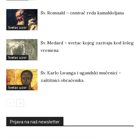
Sv. Romuald – osnivač reda kamaldoljana
Svetac uzor
Sv. Medard – svetac kojeg zazivaju kod lošeg
vremena
Svetac uzor
Sv. Karlo Lwanga i ugandski mučenici –
zaštitnici obraćenika
Svetac uzor
Prijava na naš newsletter