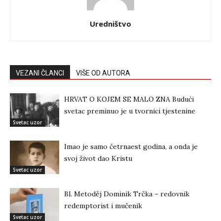
Uredništvo
VEZANI ČLANCI
VIŠE OD AUTORA
HRVAT O KOJEM SE MALO ZNA Budući
svetac preminuo je u tvornici tjestenine
Svetac uzor
Imao je samo četrnaest godina, a onda je
svoj život dao Kristu
Svetac uzor
Bl. Metoděj Dominik Trčka – redovnik
redemptorist i mučenik
Svetac uzor