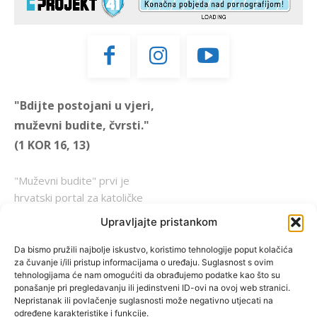
"Bdijte postojani u vjeri,
muževni budite, čvrsti."
(1 KOR 16, 13)
"Muževni budite" prvi je
hrvatski portal za katoličke
muškarce koji pokušava
Upravljajte pristankom
reafirmirati u današnje
vrijeme itekako narušen
Da bismo pružili najbolje iskustvo, koristimo tehnologije poput kolačića
za čuvanje i/ili pristup informacijama o uređaju. Suglasnost s ovim
biblijski koncept muževnosti,
tehnologijama će nam omogućiti da obrađujemo podatke kao što su
koji pokušavamo osvijetliti iz
ponašanje pri pregledavanju ili jedinstveni ID-ovi na ovoj web stranici.
više aspekata, prigodnih
Nepristanak ili povlačenje suglasnosti može negativno utjecati na
određene karakteristike i funkcije.
rubrika i poticajnih inicijativa.