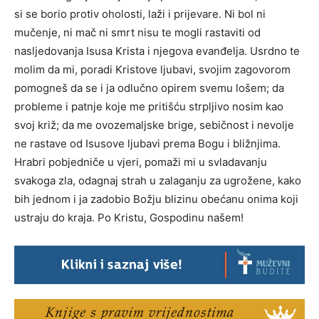
si se borio protiv oholosti, laži i prijevare. Ni bol ni
mučenje, ni mač ni smrt nisu te mogli rastaviti od
nasljedovanja Isusa Krista i njegova evanđelja. Usrdno te
molim da mi, poradi Kristove ljubavi, svojim zagovorom
pomogneš da se i ja odlučno opirem svemu lošem; da
probleme i patnje koje me pritišću strpljivo nosim kao
svoj križ; da me ovozemaljske brige, sebičnost i nevolje
ne rastave od Isusove ljubavi prema Bogu i bližnjima.
Hrabri pobjedniče u vjeri, pomaži mi u svladavanju
svakoga zla, odagnaj strah u zalaganju za ugrožene, kako
bih jednom i ja zadobio Božju blizinu obećanu onima koji
ustraju do kraja. Po Kristu, Gospodinu našem!