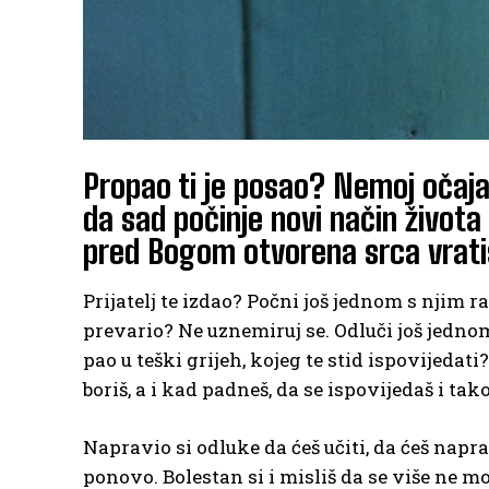
Propao ti je posao? Nemoj očajav
da sad počinje novi način života 
pred Bogom otvorena srca vrati
Prijatelj te izdao? Počni još jednom s njim ra
prevario? Ne uznemiruj se. Odluči još jednom 
pao u teški grijeh, kojeg te stid ispovijedat
boriš, a i kad padneš, da se ispovijedaš i tako
Napravio si odluke da ćeš učiti, da ćeš napra
ponovo. Bolestan si i misliš da se više ne m