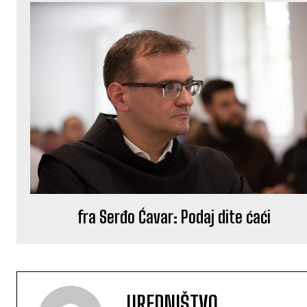
fra Serđo Ćavar: Podaj dite ćaći
UREDNIŠTVO