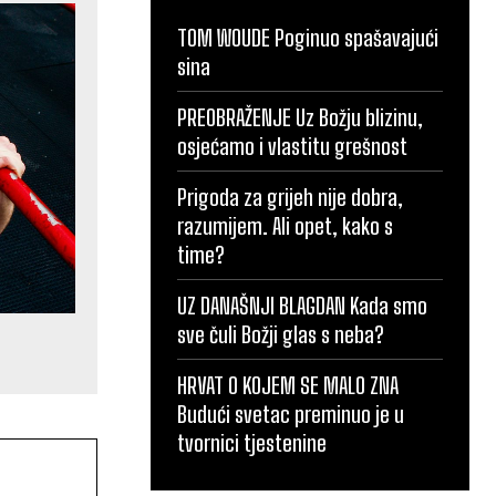
TOM WOUDE Poginuo spašavajući
sina
PREOBRAŽENJE Uz Božju blizinu,
osjećamo i vlastitu grešnost
Prigoda za grijeh nije dobra,
razumijem. Ali opet, kako s
time?
UZ DANAŠNJI BLAGDAN Kada smo
sve čuli Božji glas s neba?
HRVAT O KOJEM SE MALO ZNA
Budući svetac preminuo je u
tvornici tjestenine