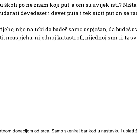
u školi po ne znam koji put, a oni su uvijek isti? Ništa
darati devedeset i devet puta i tek stoti put on se r
rijehe, nije na tebi da budeš samo uspješan, da budeš uv
, neuspjehu, nijednoj katastrofi, nijednoj smrti. Iz sve
ratnom donacijom od srca. Samo skeniraj bar kod u nastavku i uplati že