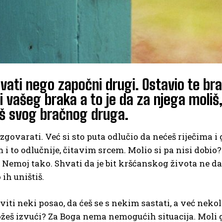
ati nego započni drugi. Ostavio te bra
i vašeg braka a to je da za njega moliš,
š svog bračnog druga.
zgovarati. Već si sto puta odlučio da nećeš riječima i 
i to odlučnije, čitavim srcem. Molio si pa nisi dobio? 
i? Nemoj tako. Shvati da je bit kršćanskog života ne da
 ih uništiš.
viti neki posao, da ćeš se s nekim sastati, a već nekol
ožeš izvući? Za Boga nema nemogućih situacija. Moli g