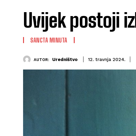
Uvijek postoji i
SANCTA MINUTA
Uredništvo
12. travnja 2024.
AUTOR: