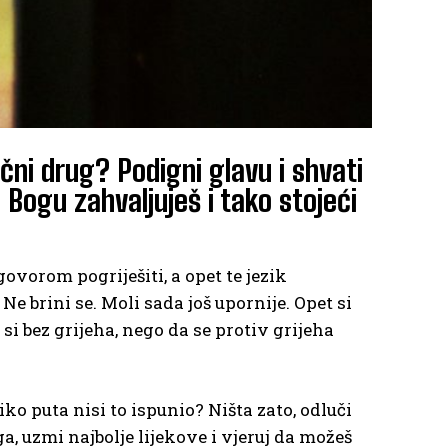
čni drug? Podigni glavu i shvati
 Bogu zahvaljuješ i tako stojeći
govorom pogriješiti, a opet te jezik
Ne brini se. Moli sada još upornije. Opet si
 si bez grijeha, nego da se protiv grijeha
iko puta nisi to ispunio? Ništa zato, odluči
a, uzmi najbolje lijekove i vjeruj da možeš