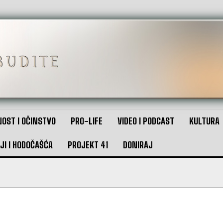
OST I OČINSTVO
PRO-LIFE
VIDEO I PODCAST
KULTURA
JI I HODOČAŠĆA
PROJEKT 41
DONIRAJ