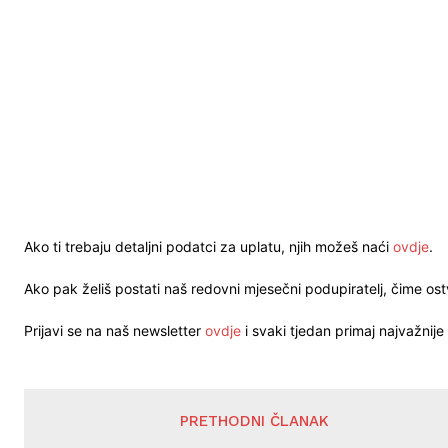
Ako ti trebaju detaljni podatci za uplatu, njih možeš naći
ovdje
.
Ako pak želiš postati naš redovni mjesečni podupiratelj, čime o
Prijavi se na naš newsletter
ovdje
i svaki tjedan primaj najvažnije 
PRETHODNI ČLANAK