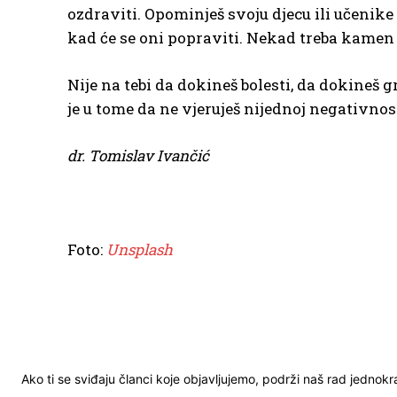
ozdraviti. Opominješ svoju djecu ili učenike 
kad će se oni popraviti. Nekad treba kamen u
Nije na tebi da dokineš bolesti, da dokineš g
je u tome da ne vjeruješ nijednoj negativnosti
dr. Tomislav Ivančić
Foto:
Unsplash
Ako ti se sviđaju članci koje objavljujemo, podrži naš rad jednok