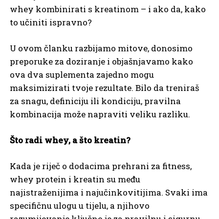
whey kombinirati s kreatinom – i ako da, kako
to učiniti ispravno?
U ovom članku razbijamo mitove, donosimo
preporuke za doziranje i objašnjavamo kako
ova dva suplementa zajedno mogu
maksimizirati tvoje rezultate. Bilo da treniraš
za snagu, definiciju ili kondiciju, pravilna
kombinacija može napraviti veliku razliku.
Što radi whey, a što kreatin?
Kada je riječ o dodacima prehrani za fitness,
whey protein i kreatin su među
najistraženijima i najučinkovitijima. Svaki ima
specifičnu ulogu u tijelu, a njihovo
razumijevanje ključno je za pravilnu i sigurnu