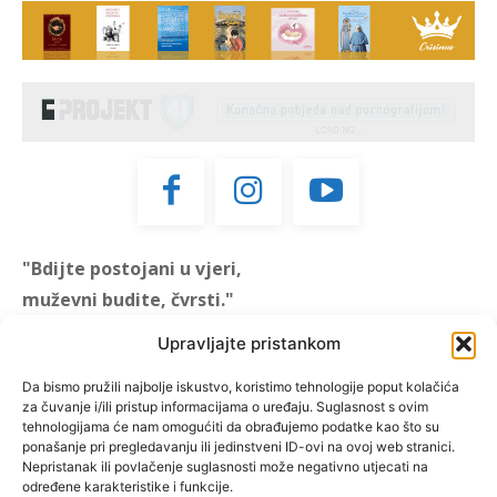
"Bdijte postojani u vjeri,
muževni budite, čvrsti."
(1 KOR 16, 13)
Upravljajte pristankom
"Muževni budite" prvi je
Da bismo pružili najbolje iskustvo, koristimo tehnologije poput kolačića
za čuvanje i/ili pristup informacijama o uređaju. Suglasnost s ovim
hrvatski portal za katoličke
tehnologijama će nam omogućiti da obrađujemo podatke kao što su
muškarce koji pokušava
ponašanje pri pregledavanju ili jedinstveni ID-ovi na ovoj web stranici.
reafirmirati u današnje
Nepristanak ili povlačenje suglasnosti može negativno utjecati na
određene karakteristike i funkcije.
vrijeme itekako narušen