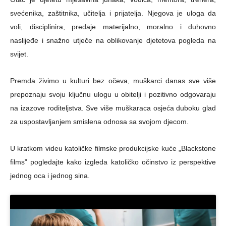
svećenika, zaštitnika, učitelja i prijatelja. Njegova je uloga da
voli, disciplinira, predaje materijalno, moralno i duhovno
naslijeđe i snažno utječe na oblikovanje djetetova pogleda na
svijet.
Premda živimo u kulturi bez očeva, muškarci danas sve više
prepoznaju svoju ključnu ulogu u obitelji i pozitivno odgovaraju
na izazove roditeljstva. Sve više muškaraca osjeća duboku glad
za uspostavljanjem smislena odnosa sa svojom djecom.
U kratkom videu katoličke filmske produkcijske kuće „Blackstone
films” pogledajte kako izgleda katoličko očinstvo iz perspektive
jednog oca i jednog sina.