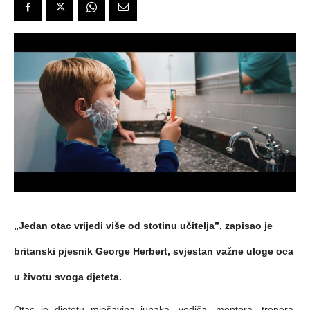
„Jedan otac vrijedi više od stotinu učitelja”, zapisao je
britanski pjesnik George Herbert, svjestan važne uloge oca
u životu svoga djeteta.
Otac je djetetu mješavina junaka, vodiča, mentora, trenera,