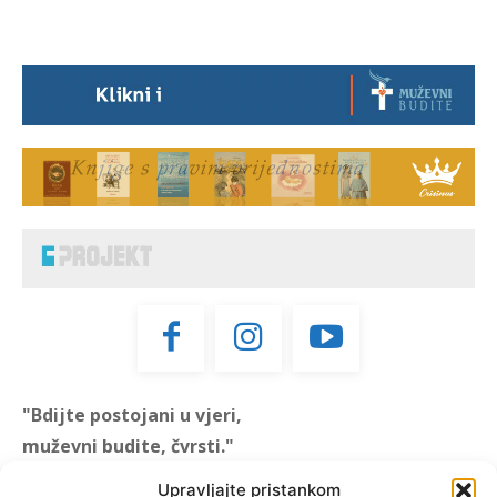
"Bdijte postojani u vjeri,
muževni budite, čvrsti."
(1 KOR 16, 13)
Upravljajte pristankom