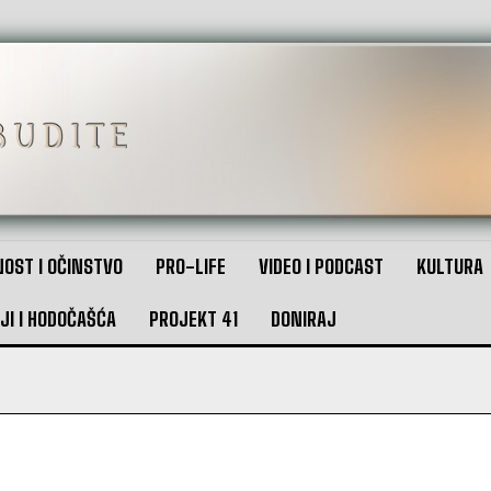
OST I OČINSTVO
PRO-LIFE
VIDEO I PODCAST
KULTURA
JI I HODOČAŠĆA
PROJEKT 41
DONIRAJ