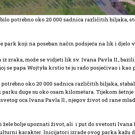
 bilo potrebno oko 20 000 sadnica različitih biljaka, s
je park koji na poseban način podsjeća na lik i djelo 
 iz zraka, može se vidjeti lik sv. Ivana Pavla II., bazi
j se papa Wojtyła krstio te ju rado posjećivao i kao
 potrebno oko 20 000 sadnica različitih biljaka, stabal
e u parku duge su oko osam kilometara. Tijekom šetnje
u svetog oca Ivana Pavla ll., njegov život od rane mla
ele bolje upoznati život, ali i put do svetosti Ivana
ulturni karakter. Inicijatori izrade ovog parka kažu d