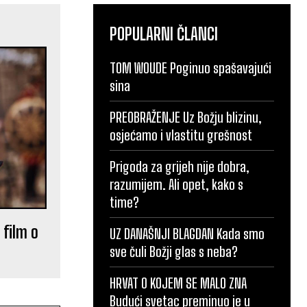
POPULARNI ČLANCI
TOM WOUDE Poginuo spašavajući
sina
PREOBRAŽENJE Uz Božju blizinu,
osjećamo i vlastitu grešnost
Prigoda za grijeh nije dobra,
razumijem. Ali opet, kako s
time?
 film o
UZ DANAŠNJI BLAGDAN Kada smo
sve čuli Božji glas s neba?
HRVAT O KOJEM SE MALO ZNA
Budući svetac preminuo je u