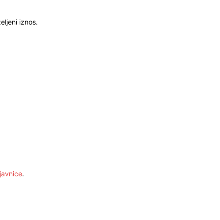
ljeni iznos.
javnice
.