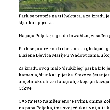
Park se proteže na tri hektara, a za izradu je
šljunka i pijeska.
Na jugu Poljske, u gradu Inwałdzie, zasađen 
Park se proteže na tri hektara, a gledajući ga
Blažene Djevica Marije u Wadowicama, u kojo
Za izradu ovog malo ‘drukčijeg’ parka bilo je
kamenja, šljunka i pijeska. Staze za šetanj
umjetničke slike i fotografije koje prikazuj
Crkve.
Ovo mjesto namijenjeno je svima onima koji ž
na papu Poljaka, ima svoj edukativni, ali i k