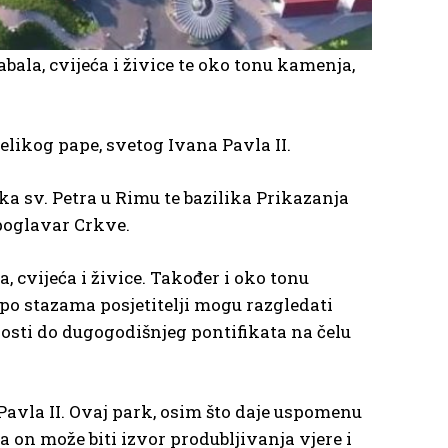
tabala, cvijeća i živice te oko tonu kamenja,
velikog pape, svetog Ivana Pavla II.
lika sv. Petra u Rimu te bazilika Prikazanja
 poglavar Crkve.
a, cvijeća i živice. Također i oko tonu
 po stazama posjetitelji mogu razgledati
dosti do dugogodišnjeg pontifikata na čelu
 Pavla II. Ovaj park, osim što daje uspomenu
a on može biti izvor produbljivanja vjere i