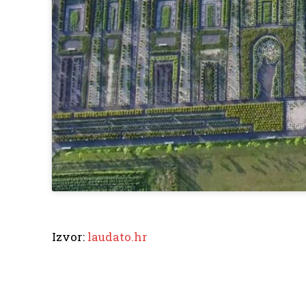
Izvor:
laudato.hr