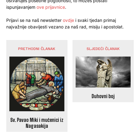
ostvaruješ posebne pogodnosti, to možeš postati
ispunjavanjem
ove prijavnice
.
Prijavi se na naš newsletter
ovdje
i svaki tjedan primaj
najvažnije obavijesti vezano za naš rad, misiju i apostolat.
PRETHODNI ČLANAK
SLJEDEĆI ČLANAK
Duhovni boj
Sv. Pavao Miki i mučenici iz
Nagasakija