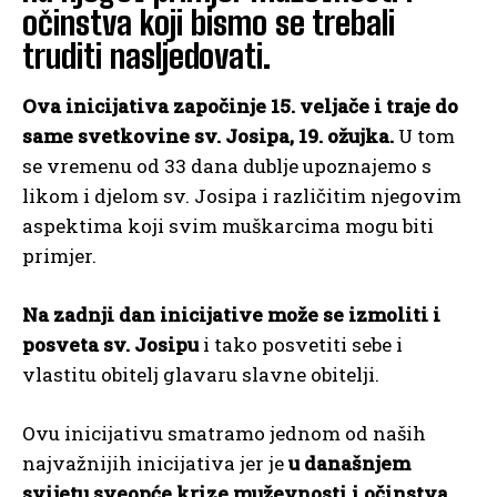
očinstva koji bismo se trebali
truditi nasljedovati.
Ova inicijativa započinje 15. veljače i traje do
same svetkovine sv. Josipa, 19. ožujka.
U tom
se vremenu od 33 dana dublje upoznajemo s
likom i djelom sv. Josipa i različitim njegovim
aspektima koji svim muškarcima mogu biti
primjer.
Na zadnji dan inicijative može se izmoliti i
posveta sv. Josipu
i tako posvetiti sebe i
vlastitu obitelj glavaru slavne obitelji.
Ovu inicijativu smatramo jednom od naših
najvažnijih inicijativa jer je
u današnjem
svijetu sveopće krize muževnosti i očinstva