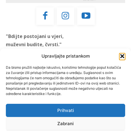
"Bdijte postojani u vjeri,
muževni budite, čvrsti."
(1 KOR 16, 13)
Upravljajte pristankom
"Muževni budite" prvi je
Da bismo pružili najbolje iskustvo, koristimo tehnologije poput kolačića
za čuvanje i/ili pristup informacijama o uređaju. Suglasnost s ovim
hrvatski portal za katoličke
tehnologijama će nam omogućiti da obrađujemo podatke kao što su
muškarce koji pokušava
ponašanje pri pregledavanju ili jedinstveni ID-ovi na ovoj web stranici.
reafirmirati u današnje
Nepristanak ili povlačenje suglasnosti može negativno utjecati na
određene karakteristike i funkcije.
vrijeme itekako narušen
biblijski koncept muževnosti,
koji pokušavamo osvijetliti iz
Prihvati
više aspekata, prigodnih
rubrika i poticajnih inicijativa.
Zabrani