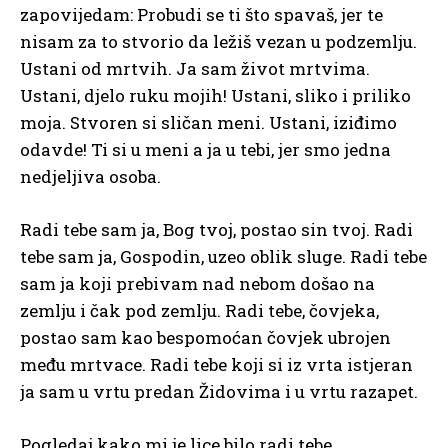
zapovijedam: Probudi se ti što spavaš, jer te
nisam za to stvorio da ležiš vezan u podzemlju.
Ustani od mrtvih. Ja sam život mrtvima.
Ustani, djelo ruku mojih! Ustani, sliko i priliko
moja. Stvoren si sličan meni. Ustani, iziđimo
odavde! Ti si u meni a ja u tebi, jer smo jedna
nedjeljiva osoba.
Radi tebe sam ja, Bog tvoj, postao sin tvoj. Radi
tebe sam ja, Gospodin, uzeo oblik sluge. Radi tebe
sam ja koji prebivam nad nebom došao na
zemlju i čak pod zemlju. Radi tebe, čovjeka,
postao sam kao bespomoćan čovjek ubrojen
među mrtvace. Radi tebe koji si iz vrta istjeran
ja sam u vrtu predan Židovima i u vrtu razapet.
Pogledaj kako mi je lice bilo radi tebe