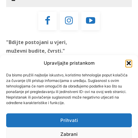
"Bdijte postojani u vjeri,
muževni budite, čvrsti."
(1 KOR 16, 13)
Upravljajte pristankom
"Muževni budite" prvi je
Da bismo pružili najbolje iskustvo, koristimo tehnologije poput kolačića
za čuvanje i/ili pristup informacijama o uređaju. Suglasnost s ovim
hrvatski portal za katoličke
tehnologijama će nam omogućiti da obrađujemo podatke kao što su
muškarce koji pokušava
ponašanje pri pregledavanju ili jedinstveni ID-ovi na ovoj web stranici.
reafirmirati u današnje
Nepristanak ili povlačenje suglasnosti može negativno utjecati na
određene karakteristike i funkcije.
vrijeme itekako narušen
biblijski koncept muževnosti,
koji pokušavamo osvijetliti iz
Prihvati
više aspekata, prigodnih
rubrika i poticajnih inicijativa.
Zabrani