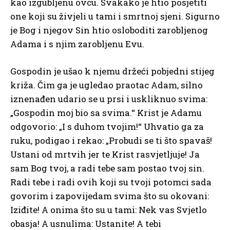
kao izgubljenu ovcu. Svakako je htio posjetiti
one koji su živjeli u tami i smrtnoj sjeni. Sigurno
je Bog i njegov Sin htio osloboditi zarobljenog
Adama i s njim zarobljenu Evu.
Gospodin je ušao k njemu držeći pobjedni stijeg
križa. Čim ga je ugledao praotac Adam, silno
iznenađen udario se u prsi i uskliknuo svima:
„Gospodin moj bio sa svima.“ Krist je Adamu
odgovorio: „I s duhom tvojim!“ Uhvatio ga za
ruku, podigao i rekao: „Probudi se ti što spavaš!
Ustani od mrtvih jer te Krist rasvjetljuje! Ja
sam Bog tvoj, a radi tebe sam postao tvoj sin.
Radi tebe i radi ovih koji su tvoji potomci sada
govorim i zapovijedam svima što su okovani:
Iziđite! A onima što su u tami: Nek vas Svjetlo
obasja! A usnulima: Ustanite! A tebi