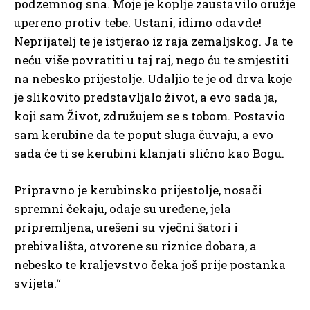
podzemnog sna. Moje je koplje zaustavilo oružje
upereno protiv tebe. Ustani, idimo odavde!
Neprijatelj te je istjerao iz raja zemaljskog. Ja te
neću više povratiti u taj raj, nego ću te smjestiti
na nebesko prijestolje. Udaljio te je od drva koje
je slikovito predstavljalo život, a evo sada ja,
koji sam Život, združujem se s tobom. Postavio
sam kerubine da te poput sluga čuvaju, a evo
sada će ti se kerubini klanjati slično kao Bogu.
Pripravno je kerubinsko prijestolje, nosači
spremni čekaju, odaje su uređene, jela
pripremljena, urešeni su vječni šatori i
prebivališta, otvorene su riznice dobara, a
nebesko te kraljevstvo čeka još prije postanka
svijeta.“