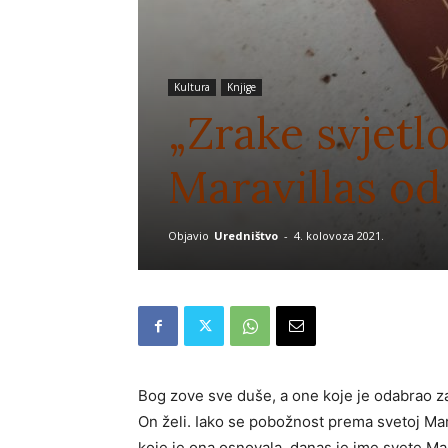
Kultura
Knjige
„Zrake svjetlos
Maravillas od
Objavio
Uredništvo
-
4. kolovoza 2021.
Bog zove sve duše, a one koje je odabrao za
On želi. Iako se pobožnost prema svetoj Ma
koje je ona osnovala, danas je ime svete Mara