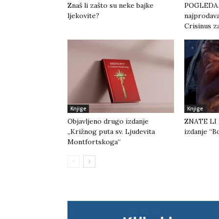
Znaš li zašto su neke bajke
POGLEDAJ
ljekovite?
najprodava
Crisinus z
Knjige
Knjige
Objavljeno drugo izdanje
ZNATE LI 
„Križnog puta sv. Ljudevita
izdanje “B
Montfortskoga“