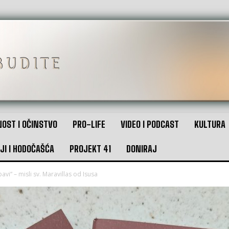
OST I OČINSTVO
PRO-LIFE
VIDEO I PODCAST
KULTURA
JI I HODOČAŠĆA
PROJEKT 41
DONIRAJ
ubavi“ – misli sv. Maravillas od Isusa