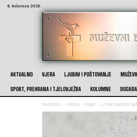
8. kolovoza 2026.
AKTUALNO
VJERA
LJUBAV I POŠTOVANJE
MUŽEVN
SPORT, PREHRANA I TJELOVJEŽBA
KOLUMNE
DOGAĐA
Naslovnica
Kultura
Knjige
„Zrake svjetlosti i lj