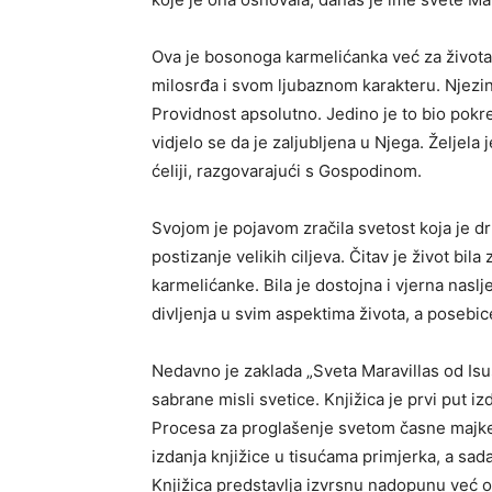
Ova je bosonoga karmelićanka već za života
milosrđa i svom ljubaznom karakteru. Njezina
Providnost apsolutno. Jedino je to bio pokre
vidjelo se da je zaljubljena u Njega. Željela 
ćeliji, razgovarajući s Gospodinom.
Svojom je pojavom zračila svetost koja je dr
postizanje velikih ciljeva. Čitav je život bil
karmelićanke. Bila je dostojna i vjerna naslj
divljenja u svim aspektima života, a posebic
Nedavno je zaklada „Sveta Maravillas od Isusa“
sabrane misli svetice. Knjižica je prvi put
Procesa za proglašenje svetom časne majke 
izdanja knjižice u tisućama primjerka, a sada
Knjižica predstavlja izvrsnu nadopunu već 