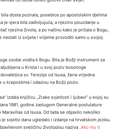
 bila dosta poznata, posebice po apostolskim djelima
 je vjera bila zadivljujuća, a njezino pouzdanje u
tač njezina života, a po načinu kako je pričala o Bogu,
je nestati iz svijeta i vrijeme provoditi samo u svojoj
uge osobe vodila k Bogu. Bila je Božji instrument za
a zaljubljena u Krista i u svoj poziv bosonoge
edovateljica sv. Terezije od Isusa, žena vrijedna
e u krepostima i odazivu na Božji poziv.
 izdala knjižicu „Zrake svjetlosti i ljubavi“ u kojoj su
 izdana 1981. godine zaslugom Generalne postulature
Maravillas od Isusa. Od tada se objavilo nekoliko
 je svjetlo dana ugledalo i izdanje na hrvatskom jeziku.
objavljenom svetičinu životopisu naziva
„Ako mu ti