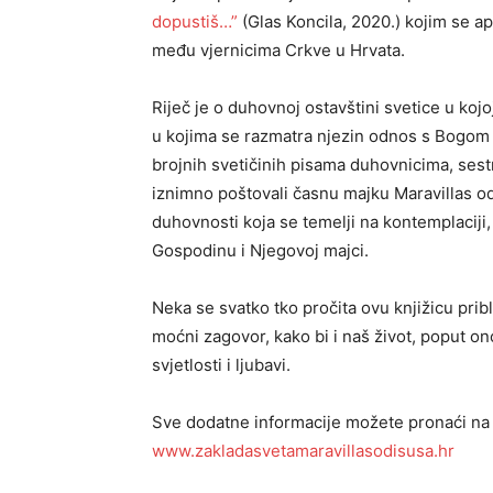
dopustiš…”
(Glas Koncila, 2020.) kojim se ap
među vjernicima Crkve u Hrvata.
Riječ je o duhovnoj ostavštini svetice u ko
u kojima se razmatra njezin odnos s Bogom 
brojnih svetičinih pisama duhovnicima, sest
iznimno poštovali časnu majku Maravillas 
duhovnosti koja se temelji na kontemplaciji
Gospodinu i Njegovoj majci.
Neka se svatko tko pročita ovu knjižicu pribli
moćni zagovor, kako bi i naš život, poput on
svjetlosti i ljubavi.
Sve dodatne informacije možete pronaći na 
www.zakladasvetamaravillasodisusa.hr