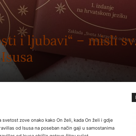
ti i ljubavi“ – misli sv
 Isusa
 svetost zove onako kako On želi, kada On želi i gdje
ravillas od Isusa na poseban način gaji u samostanima
villas od Isusa obišlo gotovo čitav svijet.