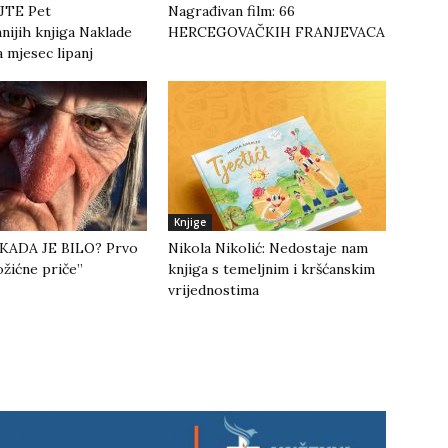
TE Pet
Nagrađivan film: 66
nijih knjiga Naklade
HERCEGOVAČKIH FRANJEVACA
a mjesec lipanj
Knjige
KADA JE BILO? Prvo
Nikola Nikolić: Nedostaje nam
ožićne priče”
knjiga s temeljnim i kršćanskim
vrijednostima