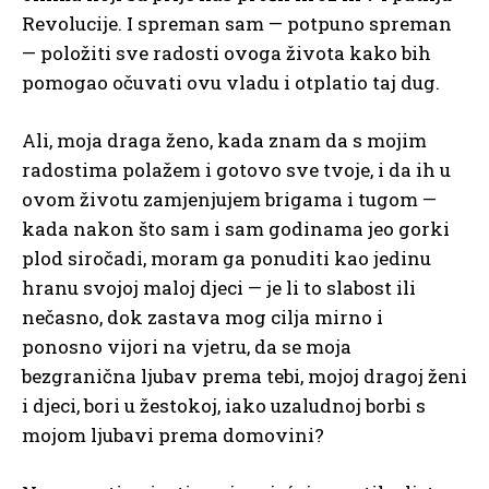
Revolucije. I spreman sam — potpuno spreman
— položiti sve radosti ovoga života kako bih
pomogao očuvati ovu vladu i otplatio taj dug.
Ali, moja draga ženo, kada znam da s mojim
radostima polažem i gotovo sve tvoje, i da ih u
ovom životu zamjenjujem brigama i tugom —
kada nakon što sam i sam godinama jeo gorki
plod siročadi, moram ga ponuditi kao jedinu
hranu svojoj maloj djeci — je li to slabost ili
nečasno, dok zastava mog cilja mirno i
ponosno vijori na vjetru, da se moja
bezgranična ljubav prema tebi, mojoj dragoj ženi
i djeci, bori u žestokoj, iako uzaludnoj borbi s
mojom ljubavi prema domovini?