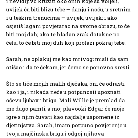
i nevidljivo kružiti oko onih koje su voljeli,
uvijek ću biti blizu tebe — danju i noću, u sretnim
i u teškim trenucima — uvijek, uvijek; i ako
osjetiš lagani povjetarac na svome obrazu, to će
biti moj dah; ako te hladan zrak dotakne po
čelu, to će biti moj duh koji prolazi pokraj tebe.
Sarah, ne oplakuj me kao mrtvog; misli da sam
otišao i da te čekam, jer ćemo se ponovno sresti.
Što se tiče mojih malih dječaka, oni će odrasti
kao i ja, i nikada neće u potpunosti upoznati
očevu ljubav i brigu. Mali Willie je premlad da
me dugo pamti, a moj plavooki Edgar će moje
igre s njim čuvati kao najdalje uspomene iz
djetinjstva. Sarah, imam potpuno povjerenje u
tvoju majčinsku brigu i odgoj njihova