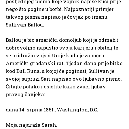
posljednjeg pisma koje vojnik napiše kući prije
nego što pogine u borbi. Najpoznatiji primjer
takvog pisma napisao je čovjek po imenu
Sullivan Ballou.
Ballou je bio američki domoljub koji je odmah i
dobrovoljno napustio svoju karijeru i obitelj te
se pridružio vojsci Unije kada je započeo
Američki građanski rat. Tjedan dana prije bitke
kod Bull Runa, u kojoj će poginuti, Sullivan je
svojoj supruzi Sari napisao ovo ljubavno pismo.
Čitajte polako i osjetite kako zvuči ljubav
pravog čovjeka:
dana 14. srpnja 1861., Washington, D.C.
Moja najdraža Sarah,