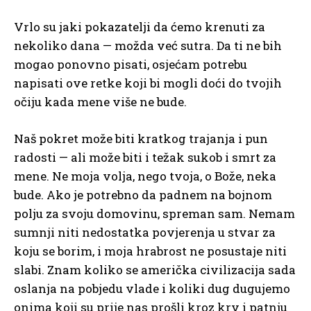
Vrlo su jaki pokazatelji da ćemo krenuti za
nekoliko dana — možda već sutra. Da ti ne bih
mogao ponovno pisati, osjećam potrebu
napisati ove retke koji bi mogli doći do tvojih
očiju kada mene više ne bude.
Naš pokret može biti kratkog trajanja i pun
radosti — ali može biti i težak sukob i smrt za
mene. Ne moja volja, nego tvoja, o Bože, neka
bude. Ako je potrebno da padnem na bojnom
polju za svoju domovinu, spreman sam. Nemam
sumnji niti nedostatka povjerenja u stvar za
koju se borim, i moja hrabrost ne posustaje niti
slabi. Znam koliko se američka civilizacija sada
oslanja na pobjedu vlade i koliki dug dugujemo
onima koji su prije nas prošli kroz krv i patnju