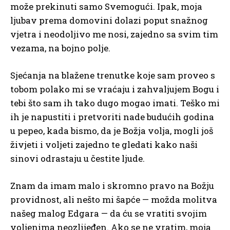
može prekinuti samo Svemogući. Ipak, moja
ljubav prema domovini dolazi poput snažnog
vjetra i neodoljivo me nosi, zajedno sa svim tim
vezama, na bojno polje.
Sjećanja na blažene trenutke koje sam proveo s
tobom polako mi se vraćaju i zahvaljujem Bogu i
tebi što sam ih tako dugo mogao imati. Teško mi
ih je napustiti i pretvoriti nade budućih godina
u pepeo, kada bismo, da je Božja volja, mogli još
živjeti i voljeti zajedno te gledati kako naši
sinovi odrastaju u čestite ljude.
Znam da imam malo i skromno pravo na Božju
providnost, ali nešto mi šapće — možda molitva
našeg malog Edgara — da ću se vratiti svojim
voljenima neozlijeđen. Ako se ne vratim, moja