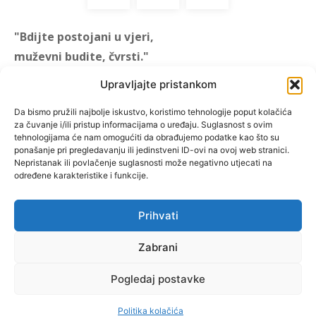
"Bdijte postojani u vjeri,
muževni budite, čvrsti."
(1 KOR 16, 13)
Upravljajte pristankom
"Muževni budite" prvi je
Da bismo pružili najbolje iskustvo, koristimo tehnologije poput kolačića
za čuvanje i/ili pristup informacijama o uređaju. Suglasnost s ovim
hrvatski portal za katoličke
tehnologijama će nam omogućiti da obrađujemo podatke kao što su
muškarce koji pokušava
ponašanje pri pregledavanju ili jedinstveni ID-ovi na ovoj web stranici.
reafirmirati u današnje
Nepristanak ili povlačenje suglasnosti može negativno utjecati na
određene karakteristike i funkcije.
vrijeme itekako narušen
biblijski koncept muževnosti,
koji pokušavamo osvijetliti iz
Prihvati
više aspekata, prigodnih
rubrika i poticajnih inicijativa.
Zabrani
Pogledaj postavke
O nama
Doniraj
Politika kolačića