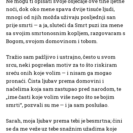
Ne mogu ti opisati svoje osjećaje ove tihe ljetne
noći, dok oko mene spava dvije tisuće ljudi,
mnogi od njih možda uživaju posljednji san
prije smrti — a ja, sluteći da Smrt puzi iza mene
sa svojim smrtonosnim kopljem, razgovaram s
Bogom, svojom domovinom i tobom.
Tražio sam pažljivo i ustrajno, često u svom
srcu, neki pogrešan motiv za to što riskiram
sreću onih koje volim — i nisam ga mogao
pronaći. Čista ljubav prema domovini i
načelima koja sam zastupao pred narodom, te
„ime časti koje volim više nego što se bojim
smrti“, pozvali su me — i ja sam poslušao.
Sarah, moja ljubav prema tebi je besmrtna; čini
se da me veže uz tebe snažnim užadima koje