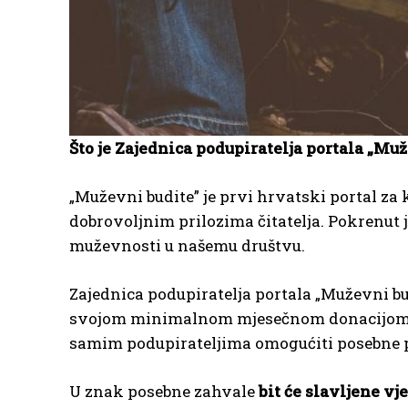
Što je Zajednica podupiratelja portala „Mu
„Muževni budite” je prvi hrvatski portal za 
dobrovoljnim prilozima čitatelja. Pokrenut 
muževnosti u našemu društvu.
Zajednica podupiratelja portala „Muževni bud
svojom minimalnom mjesečnom donacijom od 5 
samim podupirateljima omogućiti posebne 
U znak posebne zahvale
bit će slavljene
vje