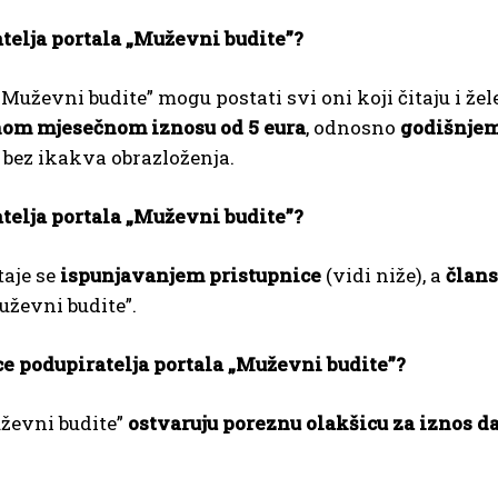
atelja portala „Muževni budite”?
uževni budite” mogu postati svi oni koji čitaju i žel
om mjesečnom iznosu od 5 eura
, odnosno
godišnjem
, bez ikakva obrazloženja.
telja portala „Muževni budite”?
taje se
ispunjavanjem pristupnice
(vidi niže), a
člans
uževni budite”.
ce podupiratelja portala „Muževni budite”?
uževni budite”
ostvaruju poreznu olakšicu za iznos 