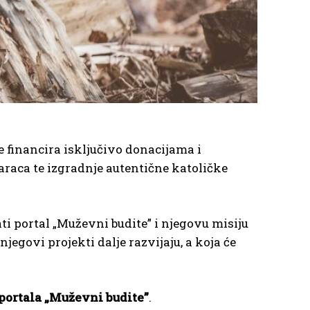
se financira isključivo donacijama i
araca te izgradnje autentične katoličke
ati portal „Muževni budite” i njegovu misiju
govi projekti dalje razvijaju, a koja će
portala „Muževni budite”
.