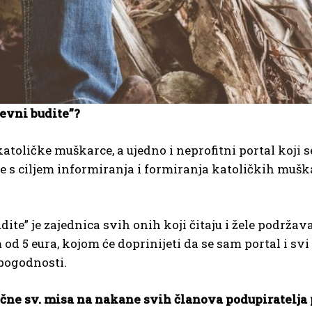
ževni budite”?
katoličke muškarce, a ujedno i neprofitni portal koji 
je s ciljem informiranja i formiranja katoličkih mušk
ite” je zajednica svih onih koji čitaju i žele podržav
eura, kojom će doprinijeti da se sam portal i svi nje
pogodnosti.
čne sv. misa na nakane svih članova podupiratelja 