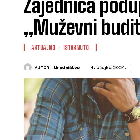
Zajednica podup
„Muževni budi
AKTUALNO
ISTAKNUTO
Uredništvo
4. ožujka 2024.
AUTOR: