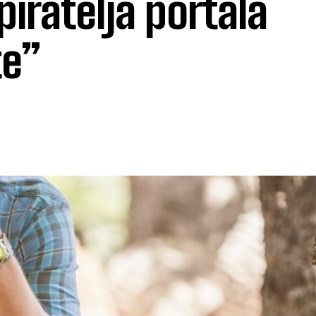
iratelja portala
te”