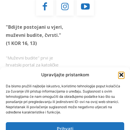
"Bdijte postojani u vjeri,
muževni budite, čvrsti."
(1 KOR 16, 13)
"Muževni budite" prvi je
hrvatski portal za katoličke
muškarce koji pokušava
Upravljajte pristankom
reafirmirati u današnje
vrijeme itekako narušen
Da bismo pružili najbolje iskustvo, koristimo tehnologije poput kolačića
za čuvanje i/ili pristup informacijama o uređaju. Suglasnost s ovim
biblijski koncept muževnosti,
tehnologijama će nam omogućiti da obrađujemo podatke kao što su
koji pokušavamo osvijetliti iz
ponašanje pri pregledavanju ili jedinstveni ID-ovi na ovoj web stranici.
više aspekata, prigodnih
Nepristanak ili povlačenje suglasnosti može negativno utjecati na
određene karakteristike i funkcije.
rubrika i poticajnih inicijativa.
Prihvati