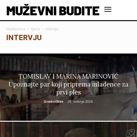
MUŽEVNI BUDITE
Naslovnica
Vjera
Intervju
INTERVJU
TOMISLAV I MARINA MARINOVIĆ
Upoznajte par koji priprema mladence za
prvi ples
Uredništvo
-
29. svibnja 2026.