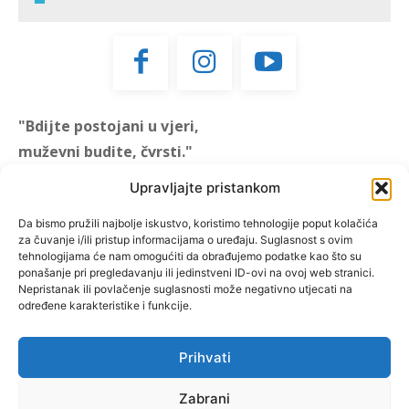
"Bdijte postojani u vjeri,
muževni budite, čvrsti."
(1 KOR 16, 13)
Upravljajte pristankom
"Muževni budite" prvi je
Da bismo pružili najbolje iskustvo, koristimo tehnologije poput kolačića
za čuvanje i/ili pristup informacijama o uređaju. Suglasnost s ovim
hrvatski portal za katoličke
tehnologijama će nam omogućiti da obrađujemo podatke kao što su
muškarce koji pokušava
ponašanje pri pregledavanju ili jedinstveni ID-ovi na ovoj web stranici.
reafirmirati u današnje
Nepristanak ili povlačenje suglasnosti može negativno utjecati na
određene karakteristike i funkcije.
vrijeme itekako narušen
biblijski koncept muževnosti,
koji pokušavamo osvijetliti iz
Prihvati
više aspekata, prigodnih
rubrika i poticajnih inicijativa.
Zabrani