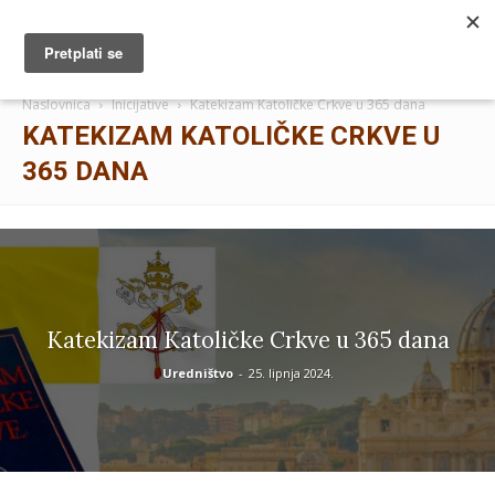
MUŽEVNI BUDITE
Naslovnica
Inicijative
Katekizam Katoličke Crkve u 365 dana
KATEKIZAM KATOLIČKE CRKVE U
365 DANA
Katekizam Katoličke Crkve u 365 dana
Uredništvo
-
25. lipnja 2024.