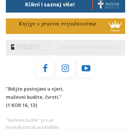
"Bdijte postojani u vjeri,
muževni budite, čvrsti."
(1 KOR 16, 13)
"Muževni budite" prvi je
hrvatski portal za katoličke