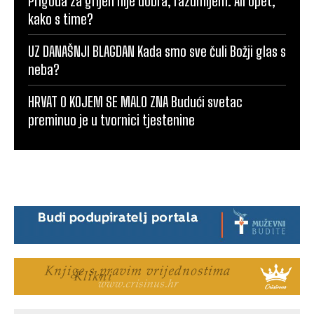
Prigoda za grijeh nije dobra, razumijem. Ali opet,
kako s time?
UZ DANAŠNJI BLAGDAN Kada smo sve čuli Božji glas s
neba?
HRVAT O KOJEM SE MALO ZNA Budući svetac
preminuo je u tvornici tjestenine