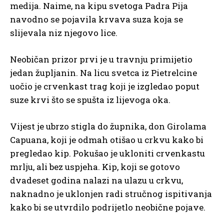
medija. Naime, na kipu svetoga Padra Pija
navodno se pojavila krvava suza koja se
slijevala niz njegovo lice.
Neobičan prizor prvi je u travnju primijetio
jedan župljanin. Na licu svetca iz Pietrelcine
uočio je crvenkast trag koji je izgledao poput
suze krvi što se spušta iz lijevoga oka.
Vijest je ubrzo stigla do župnika, don Girolama
Capuana, koji je odmah otišao u crkvu kako bi
pregledao kip. Pokušao je ukloniti crvenkastu
mrlju, ali bez uspjeha. Kip, koji se gotovo
dvadeset godina nalazi na ulazu u crkvu,
naknadno je uklonjen radi stručnog ispitivanja
kako bi se utvrdilo podrijetlo neobične pojave.