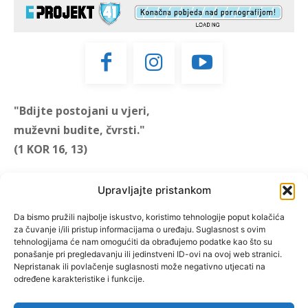
"Bdijte postojani u vjeri,
muževni budite, čvrsti."
(1 KOR 16, 13)
"Muževni budite" prvi je
Upravljajte pristankom
hrvatski portal za katoličke
muškarce koji pokušava
Da bismo pružili najbolje iskustvo, koristimo tehnologije poput kolačića
za čuvanje i/ili pristup informacijama o uređaju. Suglasnost s ovim
reafirmirati u današnje
tehnologijama će nam omogućiti da obrađujemo podatke kao što su
vrijeme itekako narušen
ponašanje pri pregledavanju ili jedinstveni ID-ovi na ovoj web stranici.
biblijski koncept muževnosti,
Nepristanak ili povlačenje suglasnosti može negativno utjecati na
određene karakteristike i funkcije.
koji pokušavamo osvijetliti iz
više aspekata, prigodnih