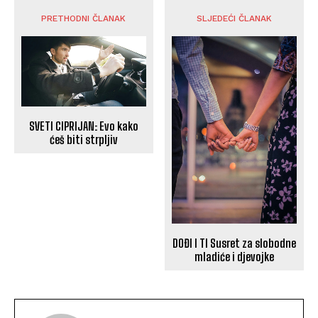
PRETHODNI ČLANAK
SLJEDEĆI ČLANAK
SVETI CIPRIJAN: Evo kako
ćeš biti strpljiv
DOĐI I TI Susret za slobodne
mladiće i djevojke