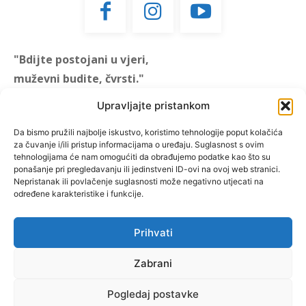
"Bdijte postojani u vjeri,
muževni budite, čvrsti."
(1 KOR 16, 13)
Upravljajte pristankom
"Muževni budite" prvi je
Da bismo pružili najbolje iskustvo, koristimo tehnologije poput kolačića
za čuvanje i/ili pristup informacijama o uređaju. Suglasnost s ovim
hrvatski portal za katoličke
tehnologijama će nam omogućiti da obrađujemo podatke kao što su
muškarce koji pokušava
ponašanje pri pregledavanju ili jedinstveni ID-ovi na ovoj web stranici.
reafirmirati u današnje
Nepristanak ili povlačenje suglasnosti može negativno utjecati na
određene karakteristike i funkcije.
vrijeme itekako narušen
biblijski koncept muževnosti,
koji pokušavamo osvijetliti iz
Prihvati
više aspekata, prigodnih
rubrika i poticajnih inicijativa.
Zabrani
Pogledaj postavke