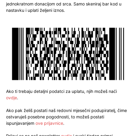
jednokratnom donacijom od srca. Samo skeniraj bar kod u
nastavku i uplati željeni iznos.
Ako ti trebaju detaljni podatci za uplatu, njih možeš naći
ovdje
.
Ako pak želiš postati naš redovni mjesečni podupiratelj, čime
ostvaruješ posebne pogodnosti, to možeš postati
ispunjavanjem
ove prijavnice
.
Prijavi se na naš newsletter
ovdje
i svaki tjedan primaj