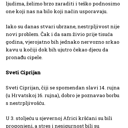
ljudima, želimo brzo zaraditi i teško podnosimo
one koji nas na bilo koji način usporavaju.
Iako su danas stvari ubrzane, nestrpljivost nije
novi problem. Čak i da sam živio prije tisuća
godina, vjerojatno bih jednako nervozno srkao
kavu u kočiji dok bih ujutro čekao djecu da
pronađu cipele.
Sveti Ciprijan
Sveti Ciprijan, čiji se spomendan slavi 14. rujna
(u Hrvatskoj 16. rujna), dobro je poznavao borbu
s nestrpljivošću.
U 3. stoljeću u sjevernoj Africi kršćani su bili
progonjeni, a stres i nesigurnost bili su