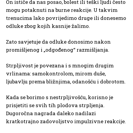
On ističe da nas posao, bolest ili teški ljudi često
mogu potaknuti na burne reakcije. U takvim
trenucima lako povrijedimo druge ili donesemo
odluke zbog kojih kasnije žalimo.
Zato savjetuje da odluke donosimo nakon
promišljenog i „odgođenog“ razmišljanja.
Strpljivost je povezana i s mnogim drugim
vrlinama: samokontrolom, mirom duše,
ljubavlju prema bližnjima, odanošću i dobrotom.
Kada se borimo s nestrpljivošću, korisno je
prisjetiti se svih tih plodova strpljenja.
Dugoročna nagrada daleko nadilazi
kratkotrajno zadovoljstvo impulzivne reakcije.