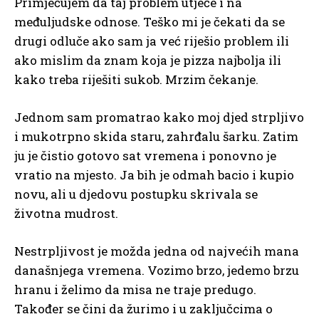
Primjećujem da taj problem utječe i na
međuljudske odnose. Teško mi je čekati da se
drugi odluče ako sam ja već riješio problem ili
ako mislim da znam koja je pizza najbolja ili
kako treba riješiti sukob. Mrzim čekanje.
Jednom sam promatrao kako moj djed strpljivo
i mukotrpno skida staru, zahrđalu šarku. Zatim
ju je čistio gotovo sat vremena i ponovno je
vratio na mjesto. Ja bih je odmah bacio i kupio
novu, ali u djedovu postupku skrivala se
životna mudrost.
Nestrpljivost je možda jedna od najvećih mana
današnjega vremena. Vozimo brzo, jedemo brzu
hranu i želimo da misa ne traje predugo.
Također se čini da žurimo i u zaključcima o