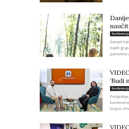
Danije
naučit
Konferencij
Danijel Kat
malih grup
parovima u.
VIDEO
‘Budi 
Konferencij
Posljednje
konferenci
brojne vrh
VIDEO 