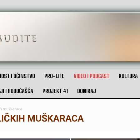
OST I OČINSTVO
PRO-LIFE
VIDEO I PODCAST
KULTURA
JI I HODOČAŠĆA
PROJEKT 41
DONIRAJ
kih muškaraca
LIČKIH MUŠKARACA