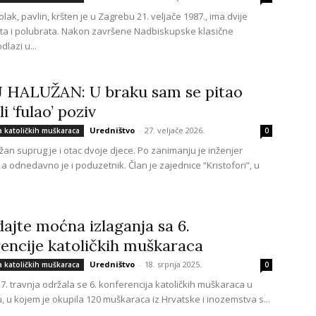
lak, pavlin, kršten je u Zagrebu 21. veljače 1987., ima dvije
ata i polubrata. Nakon završene Nadbiskupske klasične
dlazi u...
 HALUŽAN: U braku sam se pitao
i ‘fulao’ poziv
Uredništvo
-
27. veljače 2026.
a katoličkih muškaraca
0
žan suprug je i otac dvoje djece. Po zanimanju je inženjer
a odnedavno je i poduzetnik. Član je zajednice “Kristofori”, u
ajte moćna izlaganja sa 6.
encije katoličkih muškaraca
Uredništvo
-
18. srpnja 2025.
a katoličkih muškaraca
0
7. travnja održala se 6. konferencija katoličkih muškaraca u
, u kojem je okupila 120 muškaraca iz Hrvatske i inozemstva s...