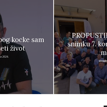
PROPUSTIL
og kocke sam
snimku 7. ko
eti život
m
ja 2026.
Uredn