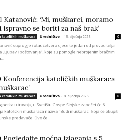
l Katanović: ‘Mi, muškarci, moramo
i ispravno se boriti za naš brak’
Uredništvo
-
15. siječnja 2025.
a katoličkih muškaraca
0
anović suprug je i otac četvero djece te jedan od provoditelja
a „Ljubav i poštovanje”, koje su pomogle nebrojenim bračnim
..
 Konferencija katoličkih muškaraca
muškarac’
Uredništvo
-
8. siječnja 2025.
a katoličkih muškaraca
0
g petka u travnju, u Svetištu Gospe Sinjske započet će 6.
ja katoličkih muškaraca naziva ''Budi muškarac'' koja će okupiti
unske predavače. Ove će...
Pogledajte moćna izlaganja s 5.