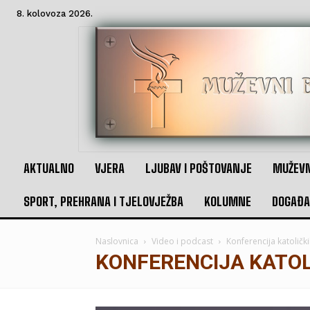
8. kolovoza 2026.
AKTUALNO
VJERA
LJUBAV I POŠTOVANJE
MUŽEVN
SPORT, PREHRANA I TJELOVJEŽBA
KOLUMNE
DOGAĐA
Naslovnica
Video i podcast
Konferencija katolič
KONFERENCIJA KATO