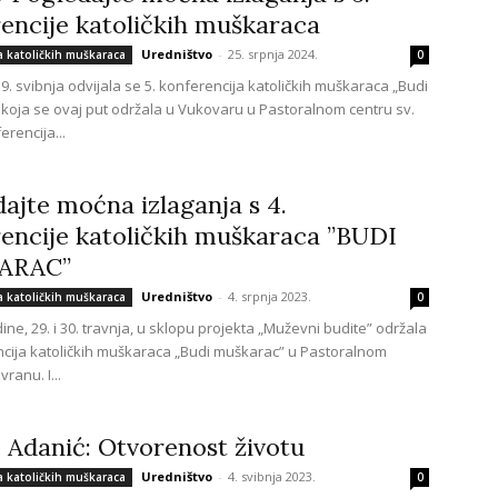
encije katoličkih muškaraca
Uredništvo
-
25. srpnja 2024.
a katoličkih muškaraca
0
9. svibnja odvijala se 5. konferencija katoličkih muškaraca „Budi
koja se ovaj put održala u Vukovaru u Pastoralnom centru sv.
rencija...
ajte moćna izlaganja s 4.
encije katoličkih muškaraca ”BUDI
ARAC”
Uredništvo
-
4. srpnja 2023.
a katoličkih muškaraca
0
ne, 29. i 30. travnja, u sklopu projekta „Muževni budite” održala
ncija katoličkih muškaraca „Budi muškarac” u Pastoralnom
ranu. I...
 Adanić: Otvorenost životu
Uredništvo
-
4. svibnja 2023.
a katoličkih muškaraca
0