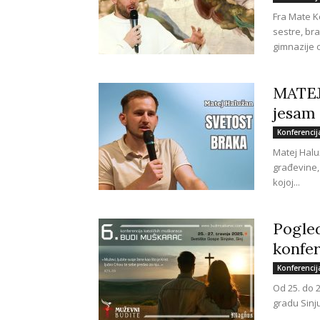
Fra Mate Ko
sestre, br
gimnazije o
MATEJ
jesam l
Konferencij
Matej Halu
građevine, 
kojoj...
Pogled
konfer
Konferencij
Od 25. do 2
gradu Sinju