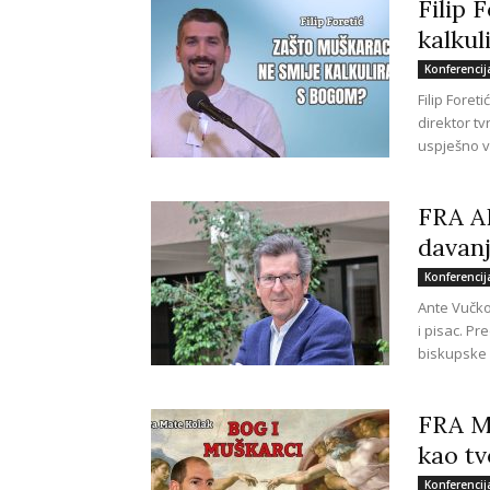
Filip 
kalkul
Konferencij
Filip Foret
direktor t
uspješno vo
FRA A
davan
Konferencij
Ante Vučkov
i pisac. Pr
biskupske 
FRA M
kao tv
Konferencij