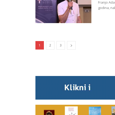
Franjo Adan
godina, nak
1
2
3