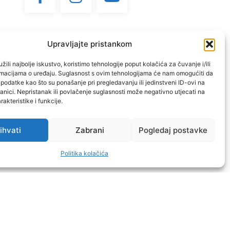
Upravljajte pristankom
žili najbolje iskustvo, koristimo tehnologije poput kolačića za čuvanje i/ili
ormacijama o uređaju. Suglasnost s ovim tehnologijama će nam omogućiti da
odatke kao što su ponašanje pri pregledavanju ili jedinstveni ID-ovi na
anici. Nepristanak ili povlačenje suglasnosti može negativno utjecati na
akteristike i funkcije.
ihvati
Zabrani
Pogledaj postavke
Doniraj
Politika kolačića