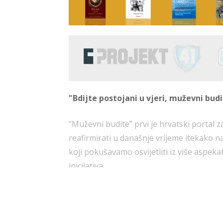
"Bdijte postojani u vjeri, muževni budit
"Muževni budite" prvi je hrvatski portal 
reafirmirati u današnje vrijeme itekako n
koji pokušavamo osvijetliti iz više aspeka
inicijativa.