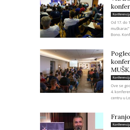
konfer
Konferencij
Od 17. do 1
muškarac” 
Bono. Konfe
Pogled
konfer
MUŠK
Konferencij
Ove se godi
4. konfere
centru u Lov
Franjo
Konferencij