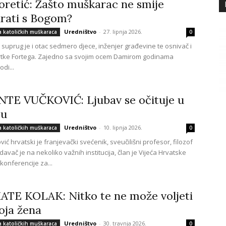
Foretić: Zašto muškarac ne smije
irati s Bogom?
Uredništvo
-
27. lipnja 2026.
a katoličkih muškaraca
0
ić suprug je i otac sedmero djece, inženjer građevine te osnivač i
vrtke Fortega. Zajedno sa svojim ocem Damirom godinama
di...
NTE VUČKOVIĆ: Ljubav se očituje u
ju
Uredništvo
-
10. lipnja 2026.
a katoličkih muškaraca
0
ić hrvatski je franjevački svećenik, sveučilišni profesor, filozof
edavač je na nekoliko važnih institucija, član je Vijeća Hrvatske
konferencije za...
ATE KOLAK: Nitko te ne može voljeti
oja žena
Uredništvo
-
30. travnja 2026.
a katoličkih muškaraca
0