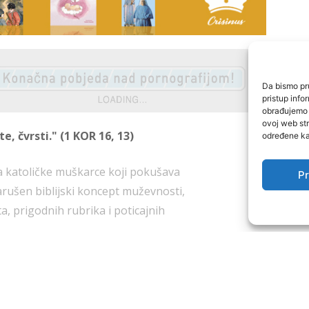
Da bismo pru
pristup inf
obrađujemo p
ovoj web str
e, čvrsti." (1 KOR 16, 13)
određene kar
za katoličke muškarce koji pokušava
Pr
arušen biblijski koncept muževnosti,
O nama
ta, prigodnih rubrika i poticajnih
by Dominis za Muževni budite