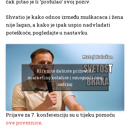
čak pitao je li ‘profulao’ svoj poziv.
Shvatio je kako odnos između muškaraca i žena
nije lagan, a kako je ipak uspio nadvladati
poteškoće, pogledajte u nastavku.
Kliknite da biste prihvatili
marketing kolačiće i omogućili ovaj
sadržaj
Prijave za 7. konferenciju su u tijeku pomoću
ove poveznice
.