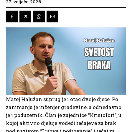
27. veljače 2026.
Matej Halužan suprug je i otac dvoje djece. Po
zanimanju je inženjer građevine, a odnedavno
je i poduzetnik. Član je zajednice “Kristofori”, u
kojoj aktivno djeluje vodeći tečajeve za brak
pod nazivom “Ljubav i poštovanje” i tečaj za