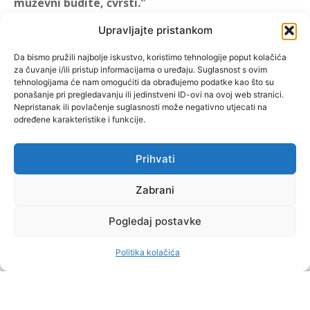
muževni budite, čvrsti."
(1 KOR 16, 13)
Upravljajte pristankom
"Muževni budite" prvi je
Da bismo pružili najbolje iskustvo, koristimo tehnologije poput kolačića
za čuvanje i/ili pristup informacijama o uređaju. Suglasnost s ovim
hrvatski portal za katoličke
tehnologijama će nam omogućiti da obrađujemo podatke kao što su
muškarce koji pokušava
ponašanje pri pregledavanju ili jedinstveni ID-ovi na ovoj web stranici.
reafirmirati u današnje
Nepristanak ili povlačenje suglasnosti može negativno utjecati na
određene karakteristike i funkcije.
vrijeme itekako narušen
biblijski koncept muževnosti,
koji pokušavamo osvijetliti iz
Prihvati
više aspekata, prigodnih
rubrika i poticajnih inicijativa.
Zabrani
Pogledaj postavke
O nama
Doniraj
Politika kolačića
by Dominis za Muževni budite