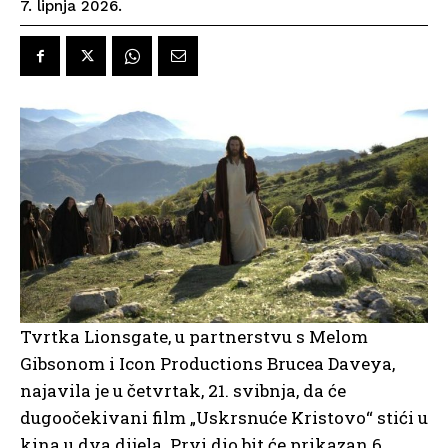
7. lipnja 2026.
Tvrtka Lionsgate, u partnerstvu s Melom
Gibsonom i Icon Productions Brucea Daveya,
najavila je u četvrtak, 21. svibnja, da će
dugoočekivani film „Uskrsnuće Kristovo“ stići u
kina u dva dijela. Prvi dio bit će prikazan 6.