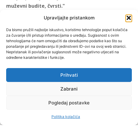
muževni budite, čvrsti."
(1 KOR 16, 13)
Upravljajte pristankom
"Muževni budite" prvi je
Da bismo pružili najbolje iskustvo, koristimo tehnologije poput kolačića
za čuvanje i/ili pristup informacijama o uređaju. Suglasnost s ovim
hrvatski portal za katoličke
tehnologijama će nam omogućiti da obrađujemo podatke kao što su
muškarce koji pokušava
ponašanje pri pregledavanju ili jedinstveni ID-ovi na ovoj web stranici.
reafirmirati u današnje
Nepristanak ili povlačenje suglasnosti može negativno utjecati na
određene karakteristike i funkcije.
vrijeme itekako narušen
biblijski koncept muževnosti,
koji pokušavamo osvijetliti iz
Prihvati
više aspekata, prigodnih
Zabrani
rubrika i poticajnih inicijativa.
Pogledaj postavke
O nama
Doniraj
Politika kolačića
by Dominis za Muževni budite