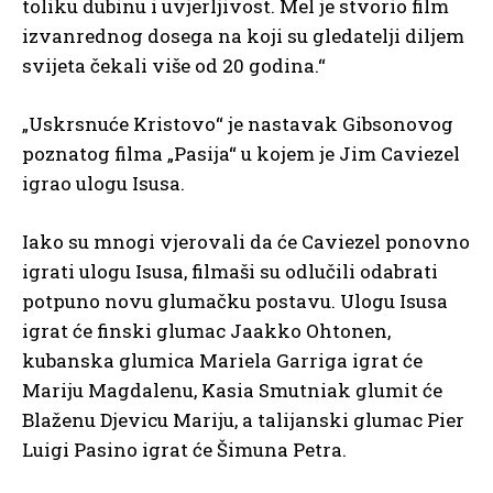
toliku dubinu i uvjerljivost. Mel je stvorio film
izvanrednog dosega na koji su gledatelji diljem
svijeta čekali više od 20 godina.“
„Uskrsnuće Kristovo“ je nastavak Gibsonovog
poznatog filma „Pasija“ u kojem je Jim Caviezel
igrao ulogu Isusa.
Iako su mnogi vjerovali da će Caviezel ponovno
igrati ulogu Isusa, filmaši su odlučili odabrati
potpuno novu glumačku postavu. Ulogu Isusa
igrat će finski glumac Jaakko Ohtonen,
kubanska glumica Mariela Garriga igrat će
Mariju Magdalenu, Kasia Smutniak glumit će
Blaženu Djevicu Mariju, a talijanski glumac Pier
Luigi Pasino igrat će Šimuna Petra.