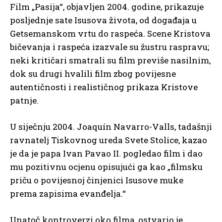
Film „Pasija“, objavljen 2004. godine, prikazuje
posljednje sate Isusova života, od događaja u
Getsemanskom vrtu do raspeća. Scene Kristova
bičevanja i raspeća izazvale su žustru raspravu;
neki kritičari smatrali su film previše nasilnim,
dok su drugi hvalili film zbog povijesne
autentičnosti i realističnog prikaza Kristove
patnje.
U siječnju 2004. Joaquín Navarro-Valls, tadašnji
ravnatelj Tiskovnog ureda Svete Stolice, kazao
je da je papa Ivan Pavao II. pogledao film i dao
mu pozitivnu ocjenu opisujući ga kao „filmsku
priču o povijesnoj činjenici Isusove muke
prema zapisima evanđelja.“
Unatoč kontroverzi oko filma, ostvario je