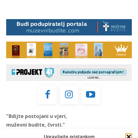
"Bdijte postojani u vjeri,
muževni budite, čvrsti."
(1 KOR 16, 13)
Upravljajte pristankom