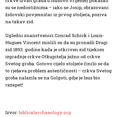
crkve izvan grada u Isusovo vrijeme) pokazali
su se nedostižnima –
iako se Josip, obrazovani
židovski povjesničar iz prvog stoljeća, poziva
na takav zid.
Ugledni znanstvenici Conrad Schick i Louis-
Hugues Vincent mislili su da su pronašli Drugi
zid 1893. godine kada je otkriven zid tijekom
izgradnje crkve Otkupitelja južno od crkve
Svetog groba. Gotovo cijelo stoljeće činilo se da
to rješava problem autentičnosti –
crkva Svetog
groba nalazila se na Golgoti, gdje je Isus bio
razapet!
Izvor:
biblicalarchaeology.org