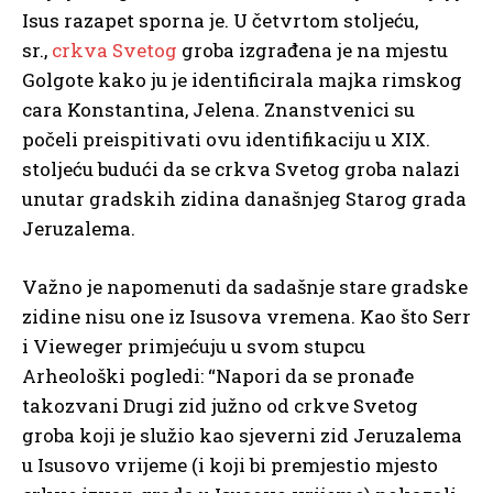
Isus razapet
sporna je. U četvrtom stoljeću,
sr.,
crkva Svetog
groba izgrađena je na mjestu
Golgote kako ju je identificirala majka rimskog
cara Konstantina, Jelena. Znanstvenici su
počeli preispitivati ovu identifikaciju u XIX.
stoljeću budući da se crkva Svetog groba nalazi
unutar gradskih zidina današnjeg Starog grada
Jeruzalema.
Važno je napomenuti da sadašnje stare gradske
zidine nisu one iz Isusova vremena. Kao što Serr
i Vieweger primjećuju u svom stupcu
Arheološki pogledi: “Napori da se pronađe
takozvani Drugi zid južno od crkve Svetog
groba koji je služio kao sjeverni zid Jeruzalema
u Isusovo vrijeme (i koji bi premjestio mjesto