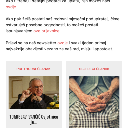
Ako ti trebaju detaljni podatci za uplatu, njih možeš naći
ovdje
.
Ako pak želiš postati naš redovni mjesečni podupiratelj, čime
ostvaruješ posebne pogodnosti, to možeš postati
ispunjavanjem
ove prijavnice
.
Prijavi se na naš newsletter
ovdje
i svaki tjedan primaj
najvažnije obavijesti vezano za naš rad, misiju i apostolat.
PRETHODNI ČLANAK
SLJEDEĆI ČLANAK
TOMISLAV IVANČIĆ Cvjetnica
je…