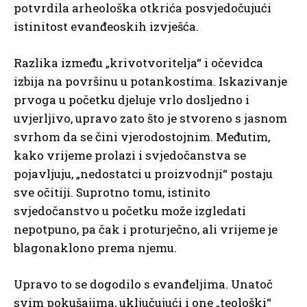
potvrdila arheološka otkrića posvjedočujući
istinitost evanđeoskih izvješća.
Razlika između „krivotvoritelja“ i očevidca
izbija na površinu u potankostima. Iskazivanje
prvoga u početku djeluje vrlo dosljedno i
uvjerljivo, upravo zato što je stvoreno s jasnom
svrhom da se čini vjerodostojnim. Međutim,
kako vrijeme prolazi i svjedočanstva se
pojavljuju, „nedostatci u proizvodnji“ postaju
sve očitiji. Suprotno tomu, istinito
svjedočanstvo u početku može izgledati
nepotpuno, pa čak i proturječno, ali vrijeme je
blagonaklono prema njemu.
Upravo to se dogodilo s evanđeljima. Unatoč
svim pokušajima, uključujući i one „teološki“