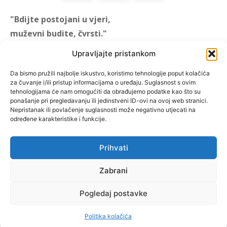
"Bdijte postojani u vjeri,
muževni budite, čvrsti."
(1 KOR 16, 13)
Upravljajte pristankom
"Muževni budite" prvi je
Da bismo pružili najbolje iskustvo, koristimo tehnologije poput kolačića
za čuvanje i/ili pristup informacijama o uređaju. Suglasnost s ovim
hrvatski portal za katoličke
tehnologijama će nam omogućiti da obrađujemo podatke kao što su
muškarce koji pokušava
ponašanje pri pregledavanju ili jedinstveni ID-ovi na ovoj web stranici.
reafirmirati u današnje
Nepristanak ili povlačenje suglasnosti može negativno utjecati na
određene karakteristike i funkcije.
vrijeme itekako narušen
biblijski koncept muževnosti,
koji pokušavamo osvijetliti iz
Prihvati
više aspekata, prigodnih
rubrika i poticajnih inicijativa.
Zabrani
Pogledaj postavke
O nama
Doniraj
Politika kolačića