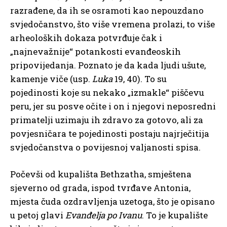
razrađene, da ih se osramoti kao nepouzdano
svjedočanstvo, što više vremena prolazi, to više
arheoloških dokaza potvrđuje čak i
„najnevažnije“ potankosti evanđeoskih
pripovijedanja. Poznato je da kada ljudi ušute,
kamenje viče (usp.
Luka
19, 40). To su
pojedinosti koje su nekako „izmakle“ piščevu
peru, jer su posve očite i on i njegovi neposredni
primatelji uzimaju ih zdravo za gotovo, ali za
povjesničara te pojedinosti postaju najrječitija
svjedočanstva o povijesnoj valjanosti spisa.
Počevši od kupališta Bethzatha, smještena
sjeverno od grada, ispod tvrđave Antonia,
mjesta čuda ozdravljenja uzetoga, što je opisano
u petoj glavi
Evanđelja po Ivanu
. To je kupalište