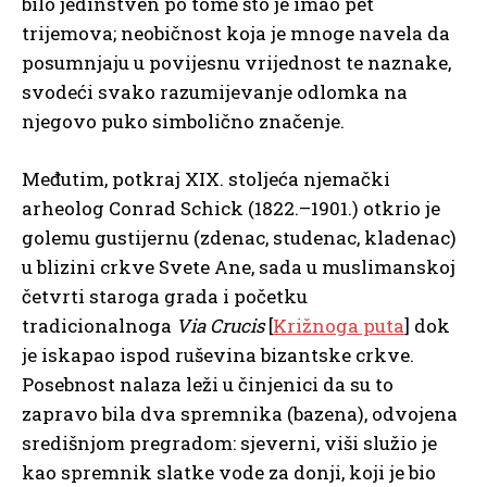
bilo jedinstven po tome što je imao pet
trijemova; neobičnost koja je mnoge navela da
posumnjaju u povijesnu vrijednost te naznake,
svodeći svako razumijevanje odlomka na
njegovo puko simbolično značenje.
Međutim, potkraj XIX. stoljeća njemački
arheolog Conrad Schick (1822.–1901.) otkrio je
golemu gustijernu (zdenac, studenac, kladenac)
u blizini crkve Svete Ane, sada u muslimanskoj
četvrti staroga grada i početku
tradicionalnoga
Via Crucis
[
Križnoga puta
] dok
je iskapao ispod ruševina bizantske crkve.
Posebnost nalaza leži u činjenici da su to
zapravo bila dva spremnika (bazena), odvojena
središnjom pregradom: sjeverni, viši služio je
kao spremnik slatke vode za donji, koji je bio