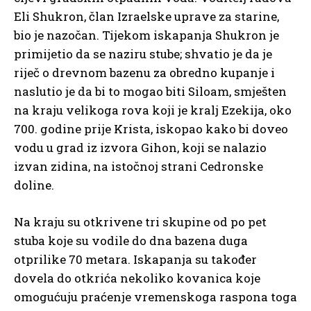
Eli Shukron, član Izraelske uprave za starine,
bio je nazočan. Tijekom iskapanja Shukron je
primijetio da se naziru stube; shvatio je da je
riječ o drevnom bazenu za obredno kupanje i
naslutio je da bi to mogao biti Siloam, smješten
na kraju velikoga rova koji je kralj Ezekija, oko
700. godine prije Krista, iskopao kako bi doveo
vodu u grad iz izvora Gihon, koji se nalazio
izvan zidina, na istočnoj strani Cedronske
doline.
Na kraju su otkrivene tri skupine od po pet
stuba koje su vodile do dna bazena duga
otprilike 70 metara. Iskapanja su također
dovela do otkrića nekoliko kovanica koje
omogućuju praćenje vremenskoga raspona toga