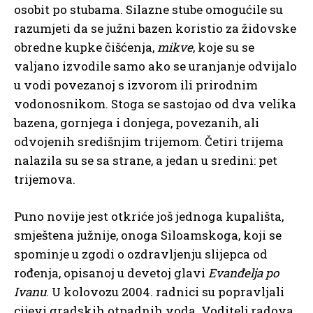
osobit po stubama. Silazne stube omogućile su
razumjeti da se južni bazen koristio za židovske
obredne kupke čišćenja,
mikve
, koje su se
valjano izvodile samo ako se uranjanje odvijalo
u vodi povezanoj s izvorom ili prirodnim
vodonosnikom. Stoga se sastojao od dva velika
bazena, gornjega i donjega, povezanih, ali
odvojenih središnjim trijemom. Četiri trijema
nalazila su se sa strane, a jedan u sredini: pet
trijemova.
Puno novije jest otkriće još jednoga kupališta,
smještena južnije, onoga Siloamskoga, koji se
spominje u zgodi o ozdravljenju slijepca od
rođenja, opisanoj u devetoj glavi
Evanđelja po
Ivanu
. U kolovozu 2004. radnici su popravljali
cijevi gradskih otpadnih voda. Voditelj radova