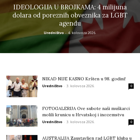
IDEOLOGIJA U BROJKAMA: 4 milijuna
dolara od poreznih obveznika za LGBT
agendu
Uredništvo
-
4. kolovoza 2026.
NIKAD NIJE KASNO Kršten u 98. godini!
Uredništvo
-
3. kolovoza 2026.
0
FOTOGALERIJA Ove subote naši muškarci
molili krunicu u Hrvatskoj i inozemstvu
Uredništvo
-
3. kolovoza 2026.
0
AUSTRALIJA Zaustavljen rad LGBT kluba u