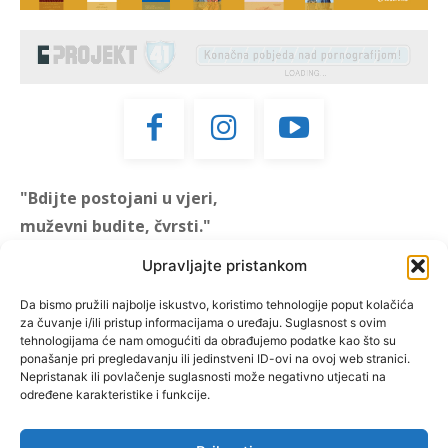
"Bdijte postojani u vjeri,
muževni budite, čvrsti."
(1 KOR 16, 13)
Upravljajte pristankom
"Muževni budite" prvi je
Da bismo pružili najbolje iskustvo, koristimo tehnologije poput kolačića
za čuvanje i/ili pristup informacijama o uređaju. Suglasnost s ovim
hrvatski portal za katoličke
tehnologijama će nam omogućiti da obrađujemo podatke kao što su
muškarce koji pokušava
ponašanje pri pregledavanju ili jedinstveni ID-ovi na ovoj web stranici.
reafirmirati u današnje
Nepristanak ili povlačenje suglasnosti može negativno utjecati na
određene karakteristike i funkcije.
vrijeme itekako narušen
biblijski koncept muževnosti,
koji pokušavamo osvijetliti iz