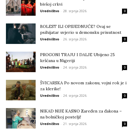
bivšoj crkvi
Uredništvo
-
28. srpnja 2026.
0
BOLEST ILI OPSJEDNUĆE? Ovaj se
psihijatar uvjerio u demonsku prisutnost
Uredništvo
-
26. srpnja 2026.
0
PROGONI TRAJU I DALJE Ubijeno 25
kršćana u Nigeriji
Uredništvo
-
24. srpnja 2026.
0
ŠVICARSKA Po novom zakonu, vojni rok je i
za klerike!
Uredništvo
-
24. srpnja 2026.
0
NIKAD NIJE KASNO Zaređen za đakona –
na bolničkoj postelji!
Uredništvo
-
21. srpnja 2026.
0