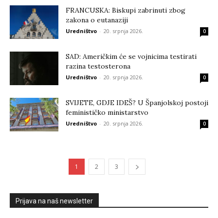
FRANCUSKA: Biskupi zabrinuti zbog
zakona o eutanaziji
Uredništvo
-
20. srpnja 2026.
0
SAD: Američkim će se vojnicima testirati
razina testosterona
Uredništvo
-
20. srpnja 2026.
0
SVIJETE, GDJE IDEŠ? U Španjolskoj postoji
feminističko ministarstvo
Uredništvo
-
20. srpnja 2026.
0
1
2
3
Prijava na naš newsletter