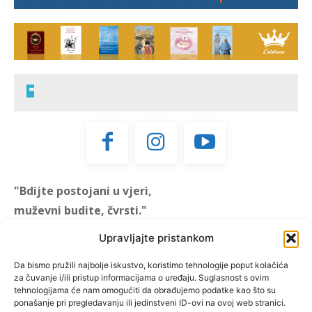
"Bdijte postojani u vjeri,
muževni budite, čvrsti."
(1 KOR 16, 13)
Upravljajte pristankom
"Muževni budite" prvi je
Da bismo pružili najbolje iskustvo, koristimo tehnologije poput kolačića
za čuvanje i/ili pristup informacijama o uređaju. Suglasnost s ovim
hrvatski portal za katoličke
tehnologijama će nam omogućiti da obrađujemo podatke kao što su
muškarce koji pokušava
ponašanje pri pregledavanju ili jedinstveni ID-ovi na ovoj web stranici.