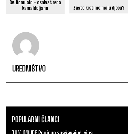
Sv. Romuald – osnivač reda
Zašto krstimo malu djecu?
kamaldoljana
UREDNIŠTVO
POPULARNI ČLANCI
TOM WOUDE Poginuo spašavajući sina