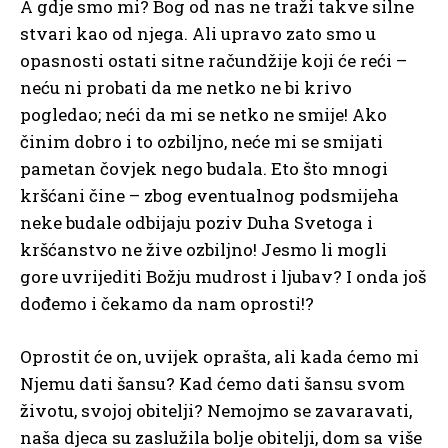
A gdje smo mi? Bog od nas ne traži takve silne
stvari kao od njega. Ali upravo zato smo u
opasnosti ostati sitne račundžije koji će reći –
neću ni probati da me netko ne bi krivo
pogledao; neći da mi se netko ne smije! Ako
činim dobro i to ozbiljno, neće mi se smijati
pametan čovjek nego budala. Eto što mnogi
kršćani čine – zbog eventualnog podsmijeha
neke budale odbijaju poziv Duha Svetoga i
kršćanstvo ne žive ozbiljno! Jesmo li mogli
gore uvrijediti Božju mudrost i ljubav? I onda još
dođemo i čekamo da nam oprosti!?
Oprostit će on, uvijek oprašta, ali kada ćemo mi
Njemu dati šansu? Kad ćemo dati šansu svom
životu, svojoj obitelji? Nemojmo se zavaravati,
naša djeca su zaslužila bolje obitelji, dom sa više