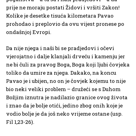
prije ne moraju postati Židovi i vršiti Zakon!
Kolike je desetke tisuća kilometara Pavao
prohodao i preplovio da ovu vijest pronese po
ondašnjoj Evropi.
Da nije njega i naši bi se pradjedovi i očevi
vjerojatno i dalje klanjali drveću i kamenju jer
ne bi čuli za pravog Boga, Boga koji ljubi čovjeka
toliko da umire za njega. Dakako, na koncu
Pavao je i ubijen, no on je čovjek kojemu to nije
bio neki veliki problem – družeći se s Duhom
Božjim iznutra je nadilazio granice ovog života
i znao da je bolje otići, jedino zbog onih koje je
vodio bolje je da još neko vrijeme ostane (usp.
Fil 1,23-26).