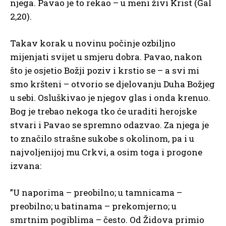
njega. Pavao je to rekao – u meni živi Krist (Gal
2,20).
Takav korak u novinu počinje ozbiljno
mijenjati svijet u smjeru dobra. Pavao, nakon
što je osjetio Božji poziv i krstio se – a svi mi
smo kršteni – otvorio se djelovanju Duha Božjeg
u sebi. Osluškivao je njegov glas i onda krenuo.
Bog je trebao nekoga tko će uraditi herojske
stvari i Pavao se spremno odazvao. Za njega je
to značilo strašne sukobe s okolinom, pa i u
najvoljenijoj mu Crkvi, a osim toga i progone
izvana:
”U naporima – preobilno; u tamnicama –
preobilno; u batinama – prekomjerno; u
smrtnim pogiblima – često. Od Židova primio