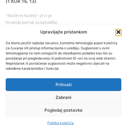
(1 KOR 16, 13)
"Muževni budite" prvi je
hrvatski portal za katoličke
muškarce koji pokušava
Upravljajte pristankom
reafirmirati u današnje
vrijeme itekako narušen
Da bismo pružili najbolje iskustvo, koristimo tehnologije poput kolačića
za čuvanje i/ili pristup informacijama o uređaju. Suglasnost s ovim
biblijski koncept muževnosti,
tehnologijama će nam omogućiti da obrađujemo podatke kao što su
koji pokušavamo osvijetliti iz
ponašanje pri pregledavanju ili jedinstveni ID-ovi na ovoj web stranici.
više aspekata, prigodnih
Nepristanak ili povlačenje suglasnosti može negativno utjecati na
određene karakteristike i funkcije.
rubrika i poticajnih inicijativa.
Prihvati
O nama
Doniraj
Zabrani
Pogledaj postavke
by Dominis za Muževni budite
Politika kolačića