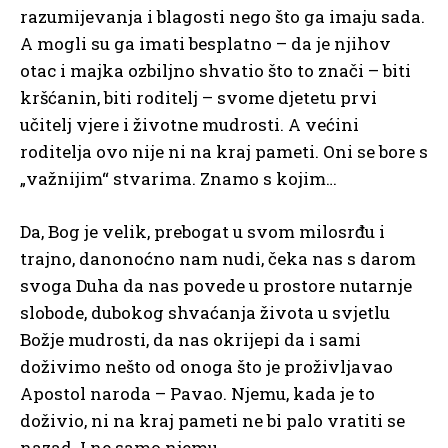
razumijevanja i blagosti nego što ga imaju sada.
A mogli su ga imati besplatno – da je njihov
otac i majka ozbiljno shvatio što to znači – biti
kršćanin, biti roditelj – svome djetetu prvi
učitelj vjere i životne mudrosti. A većini
roditelja ovo nije ni na kraj pameti. Oni se bore s
„važnijim“ stvarima. Znamo s kojim…
Da, Bog je velik, prebogat u svom milosrđu i
trajno, danonoćno nam nudi, čeka nas s darom
svoga Duha da nas povede u prostore nutarnje
slobode, dubokog shvaćanja života u svjetlu
Božje mudrosti, da nas okrijepi da i sami
doživimo nešto od onoga što je proživljavao
Apostol naroda – Pavao. Njemu, kada je to
doživio, ni na kraj pameti ne bi palo vratiti se
nazad. I ne samo njemu…