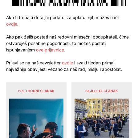
Ako ti trebaju detaljni podatci za uplatu, njih možeš naći
ovdje
.
Ako pak želiš postati naš redovni mjesečni podupiratelj, čime
ostvaruješ posebne pogodnosti, to možeš postati
ispunjavanjem
ove prijavnice
.
Prijavi se na naš newsletter
ovdje
i svaki tjedan primaj
najvažnije obavijesti vezano za naš rad, misiju i apostolat.
PRETHODNI ČLANAK
SLJEDEĆI ČLANAK