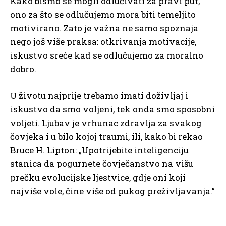
Kako bismo se mogli odlučivati za pravi put,
ono za što se odlučujemo mora biti temeljito
motivirano. Zato je važna ne samo spoznaja
nego još više praksa: otkrivanja motivacije,
iskustvo sreće kad se odlučujemo za moralno
dobro.
U životu najprije trebamo imati doživljaj i
iskustvo da smo voljeni, tek onda smo sposobni
voljeti. Ljubav je vrhunac zdravlja za svakog
čovjeka i u bilo kojoj traumi, ili, kako bi rekao
Bruce H. Lipton: „Upotrijebite inteligenciju
stanica da pogurnete čovječanstvo na višu
prečku evolucijske ljestvice, gdje oni koji
najviše vole, čine više od pukog preživljavanja.”