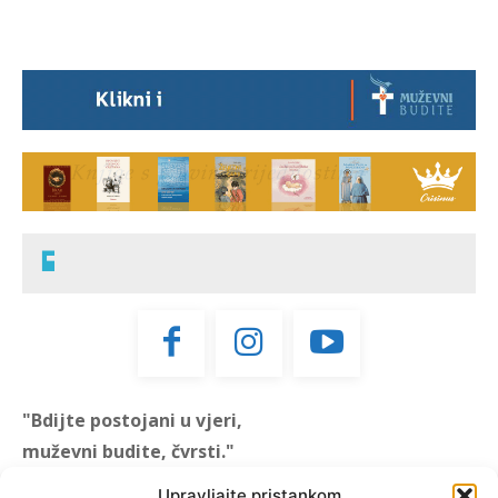
"Bdijte postojani u vjeri,
muževni budite, čvrsti."
(1 KOR 16, 13)
Upravljajte pristankom