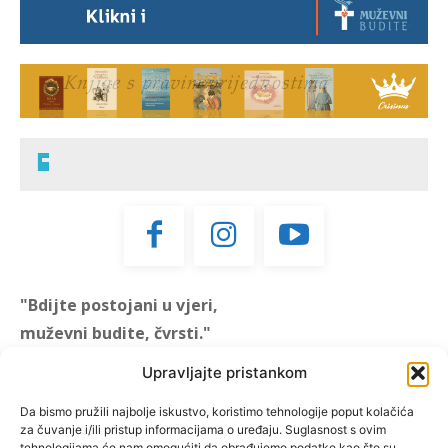
"Bdijte postojani u vjeri,
muževni budite, čvrsti."
(1 KOR 16, 13)
Upravljajte pristankom
"Muževni budite" prvi je
Da bismo pružili najbolje iskustvo, koristimo tehnologije poput kolačića
za čuvanje i/ili pristup informacijama o uređaju. Suglasnost s ovim
hrvatski portal za katoličke
tehnologijama će nam omogućiti da obrađujemo podatke kao što su