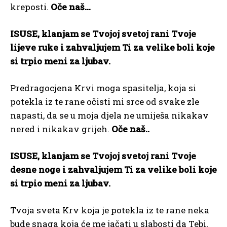
kreposti.
Oče naš…
ISUSE, klanjam se Tvojoj svetoj rani Tvoje
lijeve ruke i zahvaljujem Ti za velike boli koje
si trpio meni za ljubav.
Predragocjena Krvi moga spasitelja, koja si
potekla iz te rane očisti mi srce od svake zle
napasti, da se u moja djela ne umiješa nikakav
nered i nikakav grijeh.
Oče naš..
ISUSE, klanjam se Tvojoj svetoj rani Tvoje
desne noge i zahvaljujem Ti za velike boli koje
si trpio meni za ljubav.
Tvoja sveta Krv koja je potekla iz te rane neka
bude snaga koja će me jačati u slabosti da Tebi,