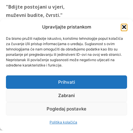
"Bdijte postojani u vjeri,
muževni budite, čvrsti."
(1 KOR 16, 13)
Upravljajte pristankom
"Muževni budite" prvi je
Da bismo pružili najbolje iskustvo, koristimo tehnologije poput kolačića
za čuvanje i/ili pristup informacijama o uređaju. Suglasnost s ovim
hrvatski portal za katoličke
tehnologijama će nam omogućiti da obrađujemo podatke kao što su
muškarce koji pokušava
ponašanje pri pregledavanju ili jedinstveni ID-ovi na ovoj web stranici.
reafirmirati u današnje
Nepristanak ili povlačenje suglasnosti može negativno utjecati na
određene karakteristike i funkcije.
vrijeme itekako narušen
biblijski koncept muževnosti,
koji pokušavamo osvijetliti iz
Prihvati
više aspekata, prigodnih
rubrika i poticajnih inicijativa.
Zabrani
Pogledaj postavke
O nama
Doniraj
Politika kolačića