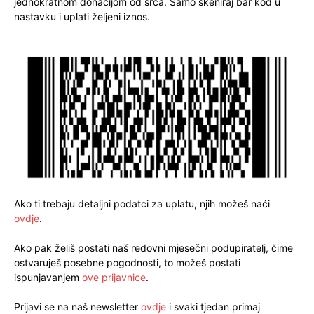
jednokratnom donacijom od srca. Samo skeniraj bar kod u
nastavku i uplati željeni iznos.
Ako ti trebaju detaljni podatci za uplatu, njih možeš naći
ovdje
.
Ako pak želiš postati naš redovni mjesečni podupiratelj, čime
ostvaruješ posebne pogodnosti, to možeš postati
ispunjavanjem
ove prijavnice
.
Prijavi se na naš newsletter
ovdje
i svaki tjedan primaj