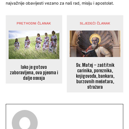
najvažnije obavijesti vezano za naš rad, misiju i apostolat.
PRETHODNI ČLANAK
SLJEDEĆI ČLANAK
Sv. Matej – zaštitnik
Iako je gotovo
carinika, poreznika,
zaboravljena, ova pjesma i
knjigovođa, bankara,
dalje osvaja
burzovnih mešetara,
stražara