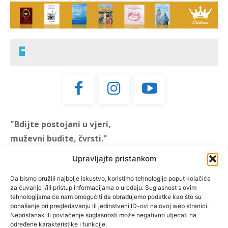
"Bdijte postojani u vjeri,
muževni budite, čvrsti."
(1 KOR 16, 13)
Upravljajte pristankom
"Muževni budite" prvi je
Da bismo pružili najbolje iskustvo, koristimo tehnologije poput kolačića
za čuvanje i/ili pristup informacijama o uređaju. Suglasnost s ovim
hrvatski portal za katoličke
tehnologijama će nam omogućiti da obrađujemo podatke kao što su
muškarce koji pokušava
ponašanje pri pregledavanju ili jedinstveni ID-ovi na ovoj web stranici.
reafirmirati u današnje
Nepristanak ili povlačenje suglasnosti može negativno utjecati na
određene karakteristike i funkcije.
vrijeme itekako narušen