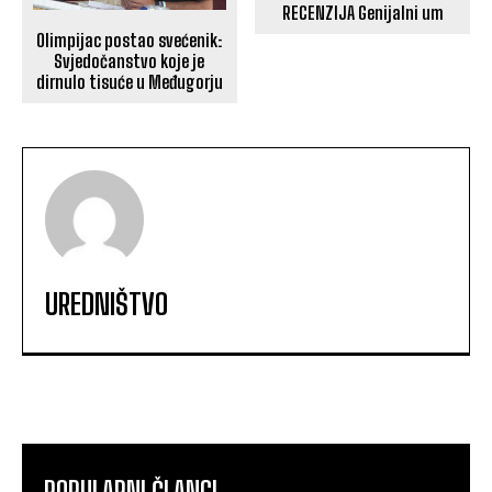
RECENZIJA Genijalni um
Olimpijac postao svećenik:
Svjedočanstvo koje je
dirnulo tisuće u Međugorju
UREDNIŠTVO
POPULARNI ČLANCI