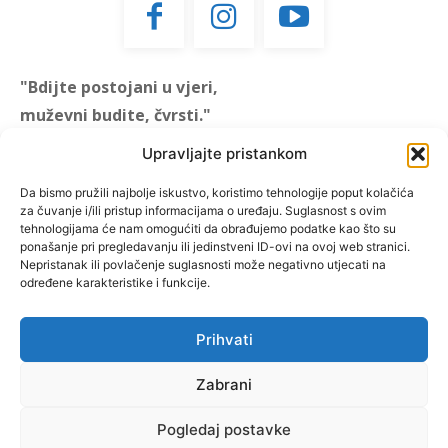
"Bdijte postojani u vjeri,
muževni budite, čvrsti."
(1 KOR 16, 13)
Upravljajte pristankom
"Muževni budite" prvi je
Da bismo pružili najbolje iskustvo, koristimo tehnologije poput kolačića
za čuvanje i/ili pristup informacijama o uređaju. Suglasnost s ovim
hrvatski portal za katoličke
tehnologijama će nam omogućiti da obrađujemo podatke kao što su
muškarce koji pokušava
ponašanje pri pregledavanju ili jedinstveni ID-ovi na ovoj web stranici.
reafirmirati u današnje
Nepristanak ili povlačenje suglasnosti može negativno utjecati na
određene karakteristike i funkcije.
vrijeme itekako narušen
biblijski koncept muževnosti,
koji pokušavamo osvijetliti iz
Prihvati
više aspekata, prigodnih
Zabrani
rubrika i poticajnih inicijativa.
Pogledaj postavke