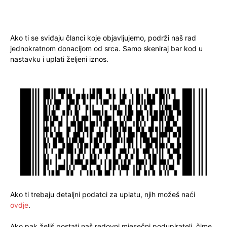
Ako ti se sviđaju članci koje objavljujemo, podrži naš rad
jednokratnom donacijom od srca. Samo skeniraj bar kod u
nastavku i uplati željeni iznos.
Ako ti trebaju detaljni podatci za uplatu, njih možeš naći
ovdje
.
Ako pak želiš postati naš redovni mjesečni podupiratelj, čime