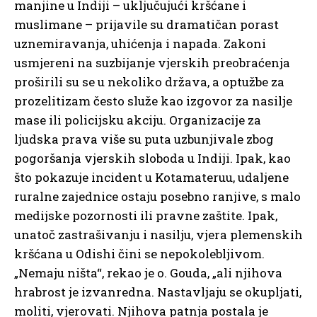
manjine u Indiji – uključujući kršćane i
muslimane – prijavile su dramatičan porast
uznemiravanja, uhićenja i napada. Zakoni
usmjereni na suzbijanje vjerskih preobraćenja
proširili su se u nekoliko država, a optužbe za
prozelitizam često služe kao izgovor za nasilje
mase ili policijsku akciju. Organizacije za
ljudska prava više su puta uzbunjivale zbog
pogoršanja vjerskih sloboda u Indiji. Ipak, kao
što pokazuje incident u Kotamateruu, udaljene
ruralne zajednice ostaju posebno ranjive, s malo
medijske pozornosti ili pravne zaštite. Ipak,
unatoč zastrašivanju i nasilju, vjera plemenskih
kršćana u Odishi čini se nepokolebljivom.
„Nemaju ništa“, rekao je o. Gouda, „ali njihova
hrabrost je izvanredna. Nastavljaju se okupljati,
moliti, vjerovati. Njihova patnja postala je