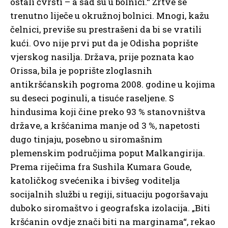
ostali čvrsti – a sad su u bolnici.“ Žrtve se
trenutno liječe u okružnoj bolnici. Mnogi, kažu
čelnici, previše su prestrašeni da bi se vratili
kući. Ovo nije prvi put da je Odisha poprište
vjerskog nasilja. Država, prije poznata kao
Orissa, bila je poprište zloglasnih
antikršćanskih pogroma 2008. godine u kojima
su deseci poginuli, a tisuće raseljene. S
hindusima koji čine preko 93 % stanovništva
države, a kršćanima manje od 3 %, napetosti
dugo tinjaju, posebno u siromašnim
plemenskim područjima poput Malkangirija.
Prema riječima fra Sushila Kumara Goude,
katoličkog svećenika i bivšeg voditelja
socijalnih službi u regiji, situaciju pogoršavaju
duboko siromaštvo i geografska izolacija. „Biti
kršćanin ovdje znači biti na marginama“, rekao