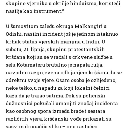
skupine vjernika u okrilje hinduizma, koristeći
nasilje kao instrument.“
U šumovitom zaleđu okruga Malkangiri u
Odishi, nasilni incident još je jednom istaknuo
krhak status vjerskih manjina u Indiji. U
subotu, 21. lipnja, skupinu protestantskih
kršćana koji su se vraćali s crkvene službe u
selu Kotamateru brutalno je napala rulja,
navodno razgnjevena odbijanjem kršćana da se
odreknu svoje vjere. Osam osoba je ozlijeđeno,
neke teško, u napadu za koji lokalni čelnici
kažu da je trajao satima. Dok su policijski
dužnosnici pokušali umanjiti značaj incidenta
kao osobnog spora između braće i sestara
različitih vjera, kršćanski vođe prikazali su
sasvim drugačiju sliku – onu rastućeg