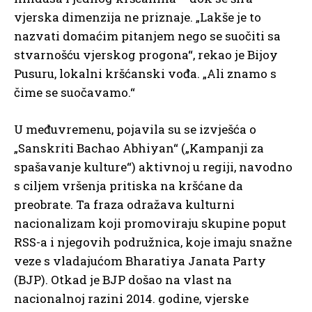
vjerska dimenzija ne priznaje. „Lakše je to
nazvati domaćim pitanjem nego se suočiti sa
stvarnošću vjerskog progona“, rekao je Bijoy
Pusuru, lokalni kršćanski vođa. „Ali znamo s
čime se suočavamo.“
U međuvremenu, pojavila su se izvješća o
„Sanskriti Bachao Abhiyan“ („Kampanji za
spašavanje kulture“) aktivnoj u regiji, navodno
s ciljem vršenja pritiska na kršćane da
preobrate. Ta fraza odražava kulturni
nacionalizam koji promoviraju skupine poput
RSS-a i njegovih podružnica, koje imaju snažne
veze s vladajućom Bharatiya Janata Party
(BJP). Otkad je BJP došao na vlast na
nacionalnoj razini 2014. godine, vjerske