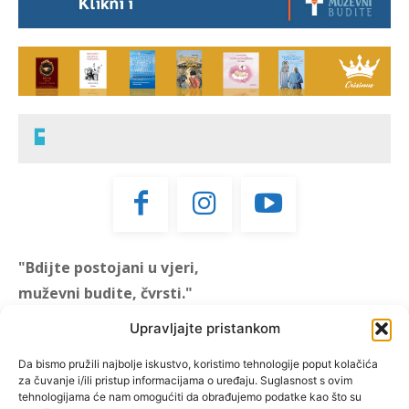
"Bdijte postojani u vjeri,
muževni budite, čvrsti."
(1 KOR 16, 13)
Upravljajte pristankom
"Muževni budite" prvi je
Da bismo pružili najbolje iskustvo, koristimo tehnologije poput kolačića
za čuvanje i/ili pristup informacijama o uređaju. Suglasnost s ovim
hrvatski portal za katoličke
tehnologijama će nam omogućiti da obrađujemo podatke kao što su
muškarce koji pokušava