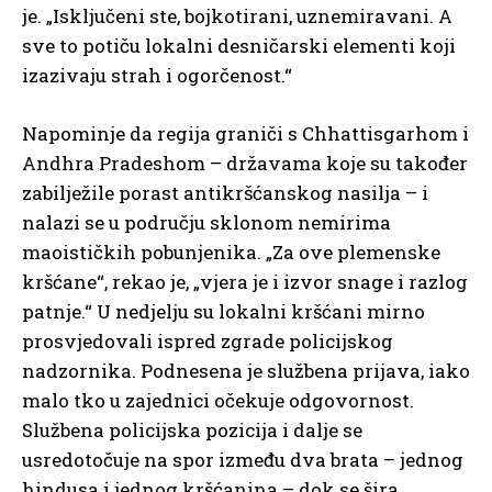
je. „Isključeni ste, bojkotirani, uznemiravani. A
sve to potiču lokalni desničarski elementi koji
izazivaju strah i ogorčenost.“
Napominje da regija graniči s Chhattisgarhom i
Andhra Pradeshom – državama koje su također
zabilježile porast antikršćanskog nasilja – i
nalazi se u području sklonom nemirima
maoističkih pobunjenika. „Za ove plemenske
kršćane“, rekao je, „vjera je i izvor snage i razlog
patnje.“ U nedjelju su lokalni kršćani mirno
prosvjedovali ispred zgrade policijskog
nadzornika. Podnesena je službena prijava, iako
malo tko u zajednici očekuje odgovornost.
Službena policijska pozicija i dalje se
usredotočuje na spor između dva brata – jednog
hindusa i jednog kršćanina – dok se šira