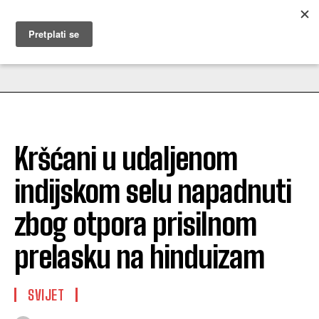
MUŽEVNI BUDITE
Kršćani u udaljenom
indijskom selu napadnuti
zbog otpora prisilnom
prelasku na hinduizam
SVIJET