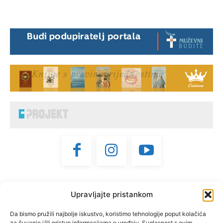
"Bdijte postojani u vjeri,
Upravljajte pristankom
muževni budite, čvrsti."
(1 KOR 16, 13)
Da bismo pružili najbolje iskustvo, koristimo tehnologije poput kolačića
za čuvanje i/ili pristup informacijama o uređaju. Suglasnost s ovim