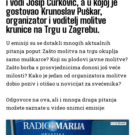
i vodi Josip Ćurković, a u kojoj je
gostovao Krunoslav Puškar,
organizator i voditelj molitve
krunice na Trgu u Zagrebu.
U emisiji su se dotakli mnogih aktualnih
pitanja poput: Zašto molitva na trgu okuplja
samo muškarce? Koji su plodovi javne molitve?
Zašto borba s prosvjednicima donosi još veće
milosti? Kako je jedan od organizatora molitve
dobio poziv i otišao u novicijat za svećenika?
Odgovore na ova, ali i mnoga druga pitanja
možete saznate u video snimci emisije: