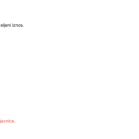
ljeni iznos.
javnice
.