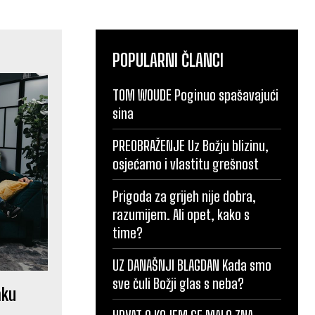
POPULARNI ČLANCI
TOM WOUDE Poginuo spašavajući
sina
PREOBRAŽENJE Uz Božju blizinu,
osjećamo i vlastitu grešnost
Prigoda za grijeh nije dobra,
razumijem. Ali opet, kako s
time?
UZ DANAŠNJI BLAGDAN Kada smo
sve čuli Božji glas s neba?
aku