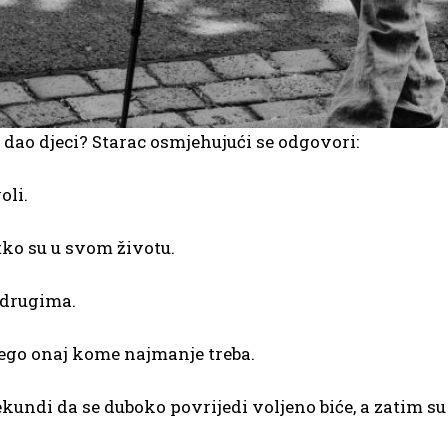
e dao djeci? Starac osmjehujući se odgovori:
oli.
 tko su u svom životu.
 drugima.
 nego onaj kome najmanje treba.
ndi da se duboko povrijedi voljeno biće, a zatim su p