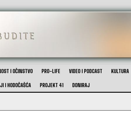
OST I OČINSTVO
PRO-LIFE
VIDEO I PODCAST
KULTURA
JI I HODOČAŠĆA
PROJEKT 41
DONIRAJ