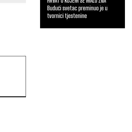
HRVAT O KOJEM SE MALO ZNA
Budući svetac preminuo je u
tvornici tjestenine