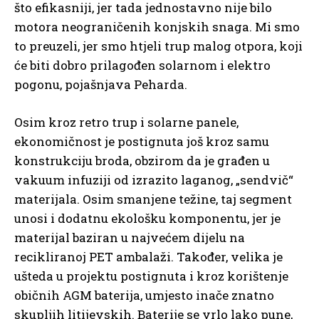
što efikasniji, jer tada jednostavno nije bilo
motora neograničenih konjskih snaga. Mi smo
to preuzeli, jer smo htjeli trup malog otpora, koji
će biti dobro prilagođen solarnom i elektro
pogonu, pojašnjava Peharda.
Osim kroz retro trup i solarne panele,
ekonomičnost je postignuta još kroz samu
konstrukciju broda, obzirom da je građen u
vakuum infuziji od izrazito laganog, „sendvič“
materijala. Osim smanjene težine, taj segment
unosi i dodatnu ekološku komponentu, jer je
materijal baziran u najvećem dijelu na
recikliranoj PET ambalaži. Također, velika je
ušteda u projektu postignuta i kroz korištenje
običnih AGM baterija, umjesto inače znatno
skupljih litijevskih. Baterije se vrlo lako pune,