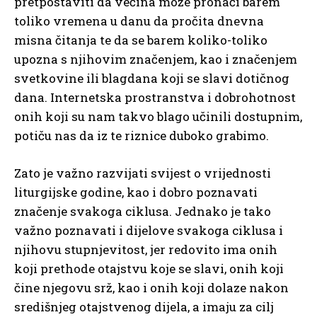
pretpostaviti da većina može pronaći barem
toliko vremena u danu da pročita dnevna
misna čitanja te da se barem koliko-toliko
upozna s njihovim značenjem, kao i značenjem
svetkovine ili blagdana koji se slavi dotičnog
dana. Internetska prostranstva i dobrohotnost
onih koji su nam takvo blago učinili dostupnim,
potiču nas da iz te riznice duboko grabimo.
Zato je važno razvijati svijest o vrijednosti
liturgijske godine, kao i dobro poznavati
značenje svakoga ciklusa. Jednako je tako
važno poznavati i dijelove svakoga ciklusa i
njihovu stupnjevitost, jer redovito ima onih
koji prethode otajstvu koje se slavi, onih koji
čine njegovu srž, kao i onih koji dolaze nakon
središnjeg otajstvenog dijela, a imaju za cilj