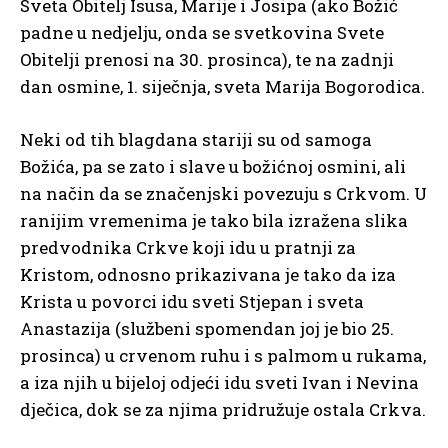
Sveta Obitelj Isusa, Marije i Josipa (ako Božić
padne u nedjelju, onda se svetkovina Svete
Obitelji prenosi na 30. prosinca), te na zadnji
dan osmine, 1. siječnja, sveta Marija Bogorodica.
Neki od tih blagdana stariji su od samoga
Božića, pa se zato i slave u božićnoj osmini, ali
na način da se značenjski povezuju s Crkvom. U
ranijim vremenima je tako bila izražena slika
predvodnika Crkve koji idu u pratnji za
Kristom, odnosno prikazivana je tako da iza
Krista u povorci idu sveti Stjepan i sveta
Anastazija (službeni spomendan joj je bio 25.
prosinca) u crvenom ruhu i s palmom u rukama,
a iza njih u bijeloj odjeći idu sveti Ivan i Nevina
dječica, dok se za njima pridružuje ostala Crkva.