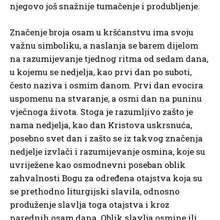
njegovo još snažnije tumačenje i produbljenje.
Značenje broja osam u kršćanstvu ima svoju
važnu simboliku, a naslanja se barem dijelom
na razumijevanje tjednog ritma od sedam dana,
u kojemu se nedjelja, kao prvi dan po suboti,
često naziva i osmim danom. Prvi dan evocira
uspomenu na stvaranje, a osmi dan na puninu
vječnoga života. Stoga je razumljivo zašto je
nama nedjelja, kao dan Kristova uskrsnuća,
posebno svet dan i zašto se iz takvog značenja
nedjelje izvlači i razumijevanje osmina, koje su
uvriježene kao osmodnevni poseban oblik
zahvalnosti Bogu za određena otajstva koja su
se prethodno liturgijski slavila, odnosno
produženje slavlja toga otajstva i kroz
narednih osam dana. Oblik slavlja osmine ili