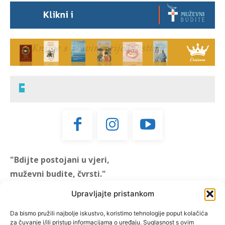
"Bdijte postojani u vjeri,
muževni budite, čvrsti."
(1 KOR 16, 13)
Upravljajte pristankom
"Muževni budite" prvi je
Da bismo pružili najbolje iskustvo, koristimo tehnologije poput kolačića
za čuvanje i/ili pristup informacijama o uređaju. Suglasnost s ovim