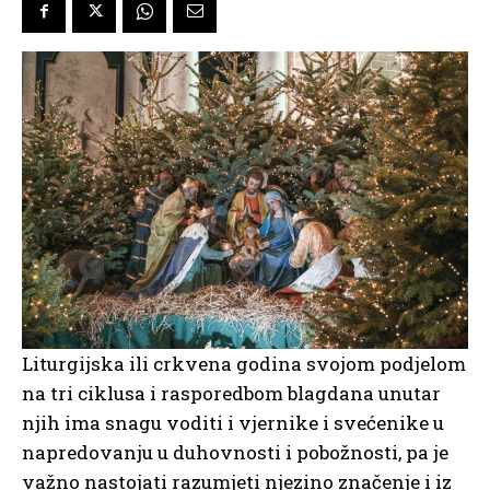
Liturgijska ili crkvena godina svojom podjelom
na tri ciklusa i rasporedbom blagdana unutar
njih ima snagu voditi i vjernike i svećenike u
napredovanju u duhovnosti i pobožnosti, pa je
važno nastojati razumjeti njezino značenje i iz