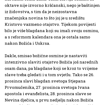
oktave nije izvorno kršćanski, nego je baštinjen
iz židovstva, s tim da je neizostavna
značenjska novina to što joj je u središtu
Kristovo vazmeno otajstvo. Tijekom povijesti
bilo je više blagdana koji su imali svoju osminu,
a s reformom kalendara ona je ostala samo
nakon Božića i Uskrsa.
Dakle, smisao božićne osmine je nastaviti
intenzivno slaviti otajstvo Božića još narednih
osam dana, pa blagdane koji se kroz to vrijeme
slave treba gledati i u tom svjetlu. Tako se 26.
prosinca slavi blagdan svetoga Stjepana
Prvomučenika, 27. prosinca svetoga Ivana
apostola i evanđelista, 28. prosinca slave se
Nevina dječica, u prvu nedjelju nakon Božića