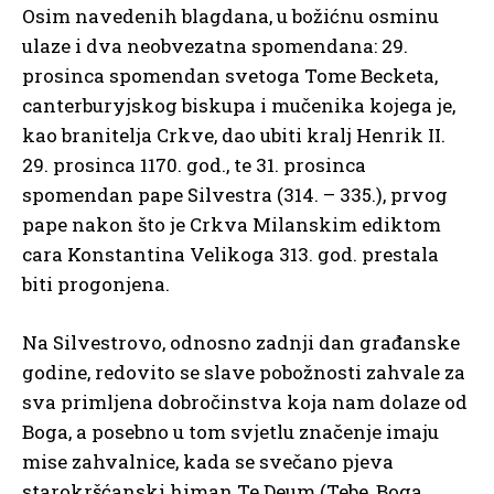
Osim navedenih blagdana, u božićnu osminu
ulaze i dva neobvezatna spomendana: 29.
prosinca spomendan svetoga Tome Becketa,
canterburyjskog biskupa i mučenika kojega je,
kao branitelja Crkve, dao ubiti kralj Henrik II.
29. prosinca 1170. god., te 31. prosinca
spomendan pape Silvestra (314. – 335.), prvog
pape nakon što je Crkva Milanskim ediktom
cara Konstantina Velikoga 313. god. prestala
biti progonjena.
Na Silvestrovo, odnosno zadnji dan građanske
godine, redovito se slave pobožnosti zahvale za
sva primljena dobročinstva koja nam dolaze od
Boga, a posebno u tom svjetlu značenje imaju
mise zahvalnice, kada se svečano pjeva
starokršćanski himan Te Deum (Tebe, Boga,