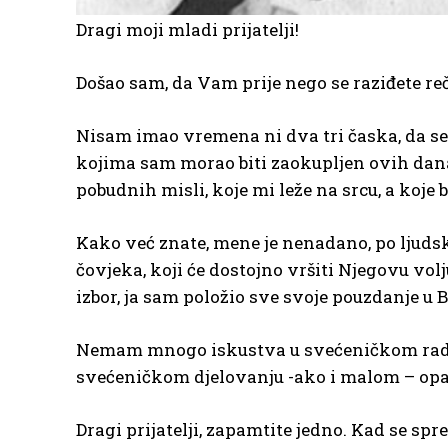
Dragi moji mladi prijatelji!
Došao sam, da Vam prije nego se raziđete re
Nisam imao vremena ni dva tri časka, da se s
kojima sam morao biti zaokupljen ovih dana
pobudnih misli, koje mi leže na srcu, a koj
Kako već znate, mene je nenadano, po ljudsk
čovjeka, koji će dostojno vršiti Njegovu volj
izbor, ja sam položio sve svoje pouzdanje u B
Nemam mnogo iskustva u svećeničkom radu.
svećeničkom djelovanju -ako i malom – opaz
Dragi prijatelji, zapamtite jedno. Kad se sp