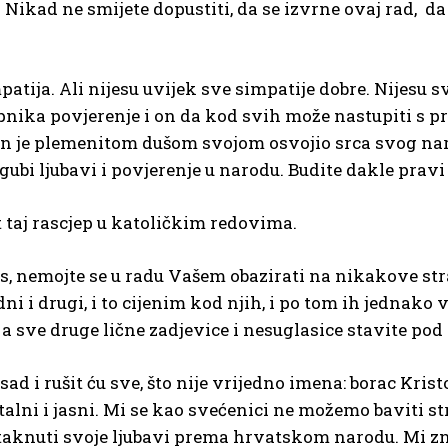
. Nikad ne smijete dopustiti, da se izvrne ovaj rad, d
tija. Ali nijesu uvijek sve simpatije dobre. Nijesu s
pnika povjerenje i on da kod svih može nastupiti s
On je plemenitom dušom svojom osvojio srca svog nar
 gubi ljubavi i povjerenje u narodu. Budite dakle pravi 
st taj rascjep u katoličkim redovima.
s, nemojte se u radu Vašem obazirati na nikakove s
dni i drugi, i to cijenim kod njih, i po tom ih jednako
, a sve druge lične zadjevice i nesuglasice stavite pod 
sad i rušit ću sve, što nije vrijedno imena: borac Kris
stalni i jasni. Mi se kao svećenici ne možemo baviti 
 istaknuti svoje ljubavi prema hrvatskom narodu. Mi 