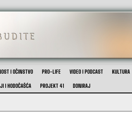
OST I OČINSTVO
PRO-LIFE
VIDEO I PODCAST
KULTURA
JI I HODOČAŠĆA
PROJEKT 41
DONIRAJ