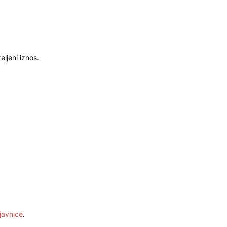
ljeni iznos.
javnice
.