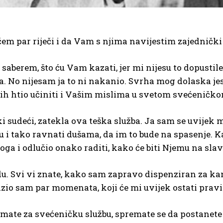
čem par riječi i da Vam s njima navijestim zajedničk
aberem, što ću Vam kazati, jer mi nijesu to dopustile
. No nijesam ja to ni nakanio. Svrha mog dolaska je
e bih htio učiniti i Vašim mislima u svetom svećeničk
i sudeći, zatekla ova teška služba. Ja sam se uvijek 
u i tako ravnati dušama, da im to bude na spasenje. Kad
oga i odlučio onako raditi, kako će biti Njemu na slav
 Svi vi znate, kako sam zapravo dispenziran za ka
io sam par momenata, koji će mi uvijek ostati pravi
remate za svećeničku službu, spremate se da postanete