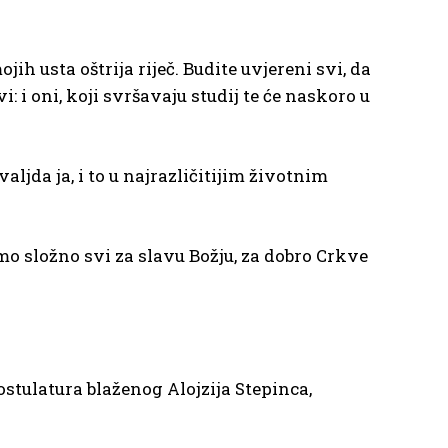
h usta oštrija riječ. Budite uvjereni svi, da
i: i oni, koji svršavaju studij te će naskoro u
ljda ja, i to u najrazličitijim životnim
o složno svi za slavu Božju, za dobro Crkve
Postulatura blaženog Alojzija Stepinca,