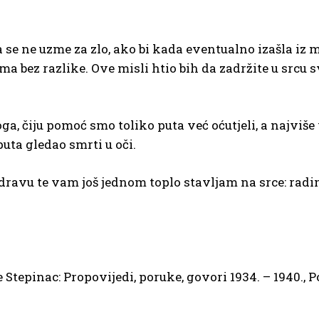
 ne uzme za zlo, ako bi kada eventualno izašla iz moji
ma bez razlike. Ove misli htio bih da zadržite u srcu sv
 čiju pomoć smo toliko puta već oćutjeli, a najviše va
uta gledao smrti u oči.
avu te vam još jednom toplo stavljam na srce: radim
e Stepinac: Propovijedi, poruke, govori 1934. – 1940., 