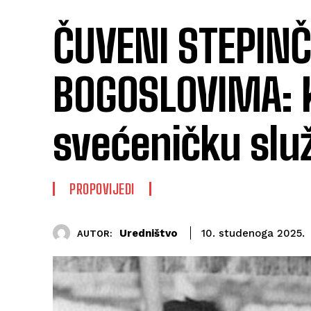
ČUVENI STEPIN
BOGOSLOVIMA: 
svećeničku sl
PROPOVIJEDI
Uredništvo
10. studenoga 2025.
AUTOR: