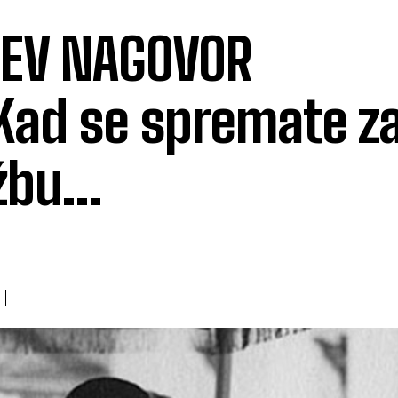
ČEV NAGOVOR
Kad se spremate z
užbu…