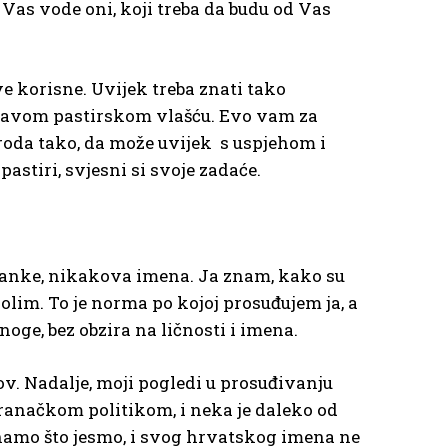
a Vas vode oni, koji treba da budu od Vas
ve korisne. Uvijek treba znati tako
 pravom pastirskom vlašću. Evo vam za
oda tako, da može uvijek s uspjehom i
pastiri, svjesni si svoje zadaće.
tranke, nikakova imena. Ja znam, kako su
 volim. To je norma po kojoj prosuđujem ja, a
noge, bez obzira na ličnosti i imena.
tov. Nadalje, moji pogledi u prosuđivanju
stranačkom politikom, i neka je daleko od
znamo što jesmo, i svog hrvatskog imena ne