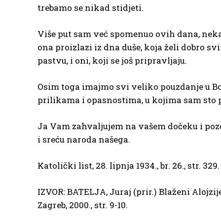
trebamo se nikad stidjeti.
Više put sam već spomenuo ovih dana, neka se
ona proizlazi iz dna duše, koja želi dobro svi
pastvu, i oni, koji se još pripravljaju.
Osim toga imajmo svi veliko pouzdanje u Boga,
prilikama i opasnostima, u kojima sam sto p
Ja Vam zahvaljujem na vašem dočeku i pozdr
i sreću naroda našega.
Katolički list, 28. lipnja 1934., br. 26., str. 329.
IZVOR: BATELJA, Juraj (prir.) Blaženi Alojzij
Zagreb, 2000., str. 9-10.