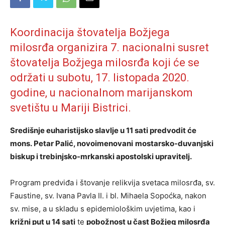
Koordinacija štovatelja Božjega
milosrđa organizira 7. nacionalni susret
štovatelja Božjega milosrđa koji će se
održati u subotu, 17. listopada 2020.
godine, u nacionalnom marijanskom
svetištu u Mariji Bistrici.
Središnje euharistijsko slavlje u 11 sati predvodit će
mons. Petar Palić, novoimenovani
mostarsko-duvanjski
biskup i trebinjsko-mrkanski apostolski upravitelj.
Program predviđa i štovanje relikvija svetaca milosrđa, sv.
Faustine, sv. Ivana Pavla II. i bl. Mihaela Sopoćka, nakon
sv. mise, a u skladu s epidemiološkim uvjetima, kao i
križni put u 14 sati
te
pobožnost u čast Božjeg milosrđa