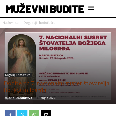
MUŽEVNI BUDITE
Naslovnica
Događaji i hodočašća
Događaji i hodočašća
Dođite na 7. nacionalni susret štovatelja
Božjeg milosrđa
Objavio
Uredništvo
-
18. rujna 2020.