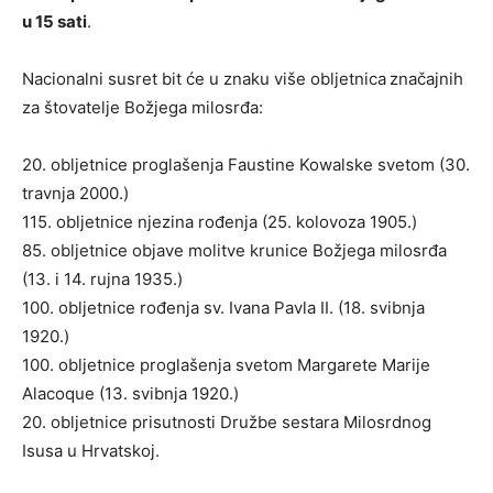
u 15 sati
.
Nacionalni susret bit će u znaku više obljetnica
značajnih
za štovatelje Božjega milosrđa:
20. obljetnice proglašenja Faustine Kowalske svetom (30.
travnja 2000.)
115. obljetnice njezina rođenja (25. kolovoza 1905.)
85. obljetnice objave molitve krunice Božjega milosrđa
(13. i 14. rujna 1935.)
100. obljetnice rođenja sv. Ivana Pavla II. (18. svibnja
1920.)
100. obljetnice proglašenja svetom Margarete Marije
Alacoque (13. svibnja 1920.)
20. obljetnice prisutnosti Družbe sestara Milosrdnog
Isusa u Hrvatskoj.