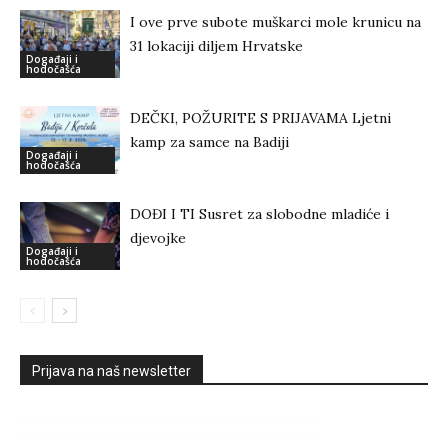
I ove prve subote muškarci mole krunicu na
31 lokaciji diljem Hrvatske
Događaji i
hodočašća
DEČKI, POŽURITE S PRIJAVAMA Ljetni
kamp za samce na Badiji
Događaji i
hodočašća
DOĐI I TI Susret za slobodne mladiće i
djevojke
Događaji i
hodočašća
Prijava na naš newsletter