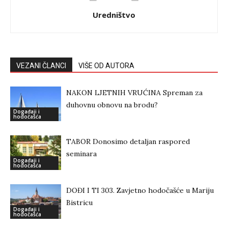
Uredništvo
VEZANI ČLANCI
VIŠE OD AUTORA
NAKON LJETNIH VRUĆINA Spreman za
duhovnu obnovu na brodu?
Događaji i
hodočašća
TABOR Donosimo detaljan raspored
seminara
Događaji i
hodočašća
DOĐI I TI 303. Zavjetno hodočašće u Mariju
Bistricu
Događaji i
hodočašća