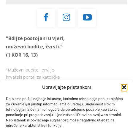
"Bdijte postojani u vjeri,
muževni budite, čvrsti."
(1 KOR 16, 13)
"Muževni budite" prvi je
hrvatski portal za katoličke
muškarce koji pokušava
Upravljajte pristankom
reafirmirati u današnje
vrijeme itekako narušen
Da bismo pružili najbolje iskustvo, koristimo tehnologije poput kolačića
za čuvanje i/ili pristup informacijama o uređaju. Suglasnost s ovim
biblijski koncept muževnosti,
tehnologijama će nam omogućiti da obrađujemo podatke kao što su
koji pokušavamo osvijetliti iz
ponašanje pri pregledavanju ili jedinstveni ID-ovi na ovoj web stranici.
više aspekata, prigodnih
Nepristanak ili povlačenje suglasnosti može negativno utjecati na
određene karakteristike i funkcije.
rubrika i poticajnih inicijativa.