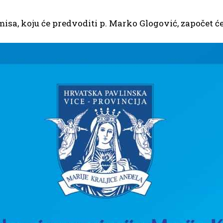
misa, koju će predvoditi p. Marko Glogović, započet će 