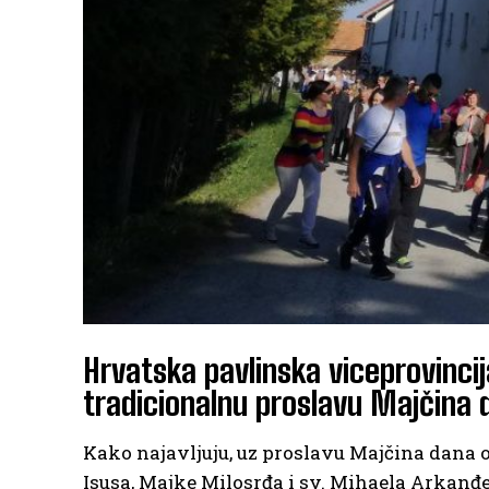
Hrvatska pavlinska viceprovinci
tradicionalnu proslavu Majčina 
Kako najavljuju, uz proslavu Majčina dana 
Isusa, Majke Milosrđa i sv. Mihaela Arkanđe