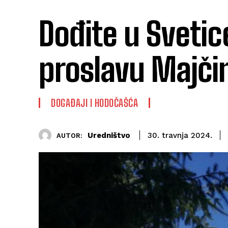
Dođite u Svetic
proslavu Majči
DOGAĐAJI I HODOČAŠĆA
Uredništvo
30. travnja 2024.
AUTOR: