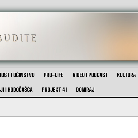
OST I OČINSTVO
PRO-LIFE
VIDEO I PODCAST
KULTURA
JI I HODOČAŠĆA
PROJEKT 41
DONIRAJ