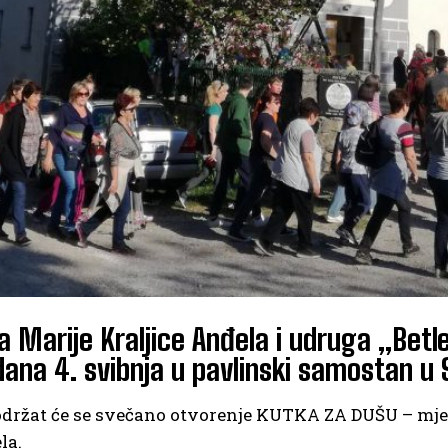
ja Marije Kraljice Anđela i udruga „Bet
dana 4. svibnja u pavlinski samostan u 
održat će se svečano otvorenje KUTKA ZA DUŠU – mjes
la.