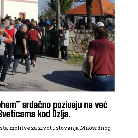
lehem” srdačno pozivaju na već
Sveticama kod Ozlja.
ta molitve za život i štovanja Milosrdnog