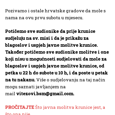
Pozivamo i ostale hrvatske gradove da mole s
nama na ovu prvu subotu u mjesecu.
Potičemo sve sudionike da prije krunice
sudjeluju na sv. misi i da je prikažu za
blagoslov i uspjeh javne molitve krunice.
Također potičemo sve sudionike molitve i one
koji nisu u mogućnosti sudjelovati da mole za
blagoslov i uspjeh javne molitve krunice, od
petka u 22 h do subote u 10 h, i da poste u petak
na tu nakanu.
Više o sudjelovanju na taj način
mogu saznati javljanjem na
mail
vitezovi.bsm@gmail.com.
PROČITAJTE
Što javna molitva krunice jest, a
što ona nije