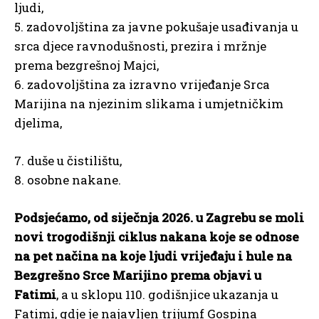
ljudi,
5. zadovoljština za javne pokušaje usađivanja u
srca djece ravnodušnosti, prezira i mržnje
prema bezgrešnoj Majci,
6. zadovoljština za izravno vrijeđanje Srca
Marijina na njezinim slikama i umjetničkim
djelima,
7. duše u čistilištu,
8. osobne nakane.
Podsjećamo, od siječnja 2026. u Zagrebu se moli
novi trogodišnji ciklus nakana koje se odnose
na pet načina na koje ljudi vrijeđaju i hule na
Bezgrešno Srce Marijino prema objavi u
Fatimi
, a u sklopu 110. godišnjice ukazanja u
Fatimi, gdje je najavljen trijumf Gospina