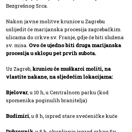
Bezgrešnog Srca.
Nakon javne molitve krunice u Zagrebu
uslijedit će marijanska procesija zagrebačkim
ulicama do crkve sv. Franje, gdje će biti služena
sv. misa.
Ovo će ujedno biti druga marijanska
procesija u sklopu pet prvih subota.
Uz Zagreb,
krunicu će muškarci moliti, na
vlastite nakane, na sljedećim lokacijama:
Bjelovar
, u 10 h, u Centralnom parku (kod
spomenika poginulih branitelja)
Budimiri
, u 8 h, ispred stare svećeničke kuće
Dubrovnik
, u 5 h, okupljanje ispred crkve Sv.