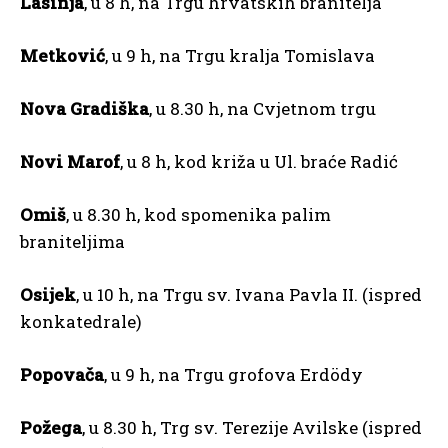
Lasinja
, u 8 h, na Trgu hrvatskih branitelja
Metković
, u 9 h, na Trgu kralja Tomislava
Nova Gradiška
, u 8.30 h, na Cvjetnom trgu
Novi Marof
, u 8 h, kod križa u Ul. braće Radić
Omiš
, u 8.30 h, kod spomenika palim
braniteljima
Osijek
, u 10 h, na Trgu sv. Ivana Pavla II. (ispred
konkatedrale)
Popovača
, u 9 h, na Trgu grofova Erdödy
Požega
, u 8.30 h, Trg sv. Terezije Avilske (ispred