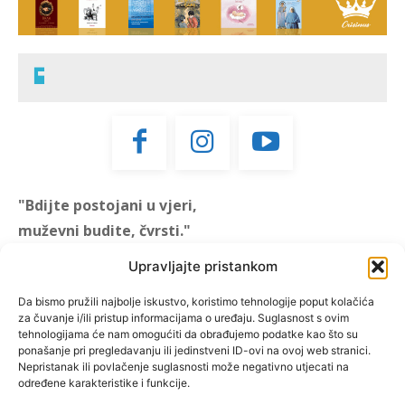
"Bdijte postojani u vjeri,
muževni budite, čvrsti."
(1 KOR 16, 13)
Upravljajte pristankom
"Muževni budite" prvi je
Da bismo pružili najbolje iskustvo, koristimo tehnologije poput kolačića
za čuvanje i/ili pristup informacijama o uređaju. Suglasnost s ovim
hrvatski portal za katoličke
tehnologijama će nam omogućiti da obrađujemo podatke kao što su
muškarce koji pokušava
ponašanje pri pregledavanju ili jedinstveni ID-ovi na ovoj web stranici.
reafirmirati u današnje
Nepristanak ili povlačenje suglasnosti može negativno utjecati na
određene karakteristike i funkcije.
vrijeme itekako narušen