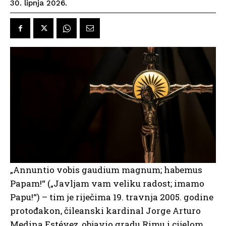
30. lipnja 2026.
„Annuntio vobis gaudium magnum; habemus
Papam!“ („Javljam vam veliku radost; imamo
Papu!“) – tim je riječima 19. travnja 2005. godine
protođakon, čileanski kardinal Jorge Arturo
Medina Estévez, objavio gradu Rimu i cijelom