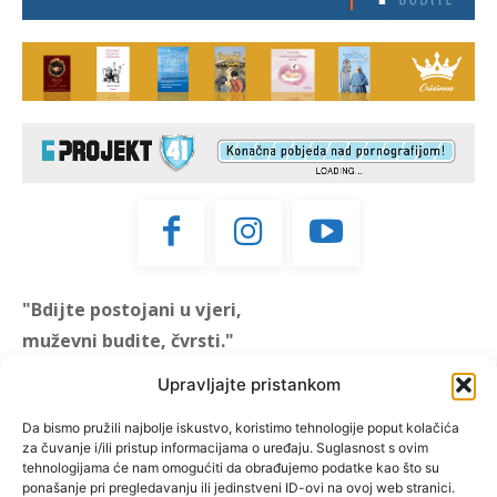
"Bdijte postojani u vjeri,
muževni budite, čvrsti."
(1 KOR 16, 13)
Upravljajte pristankom
"Muževni budite" prvi je
Da bismo pružili najbolje iskustvo, koristimo tehnologije poput kolačića
za čuvanje i/ili pristup informacijama o uređaju. Suglasnost s ovim
hrvatski portal za katoličke
tehnologijama će nam omogućiti da obrađujemo podatke kao što su
muškarce koji pokušava
ponašanje pri pregledavanju ili jedinstveni ID-ovi na ovoj web stranici.