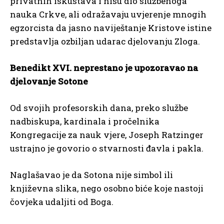
privatnih iskustava i nisu dio službenoga
nauka Crkve, ali odražavaju uvjerenje mnogih
egzorcista da jasno naviještanje Kristove istine
predstavlja ozbiljan udarac djelovanju Zloga.
Benedikt XVI. neprestano je upozoravao na
djelovanje Sotone
Od svojih profesorskih dana, preko službe
nadbiskupa, kardinala i pročelnika
Kongregacije za nauk vjere, Joseph Ratzinger
ustrajno je govorio o stvarnosti đavla i pakla.
Naglašavao je da Sotona nije simbol ili
književna slika, nego osobno biće koje nastoji
čovjeka udaljiti od Boga.