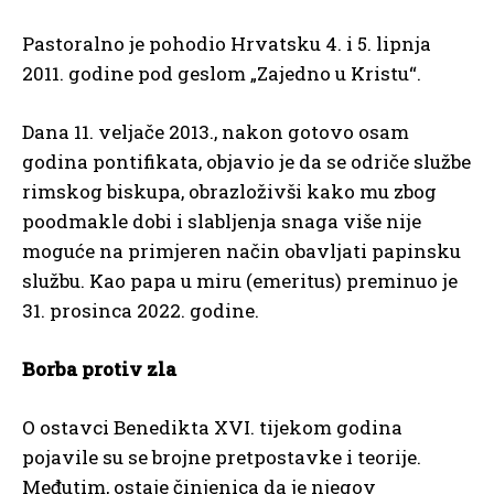
Pastoralno je pohodio Hrvatsku 4. i 5. lipnja
2011. godine pod geslom „Zajedno u Kristu“.
Dana 11. veljače 2013., nakon gotovo osam
godina pontifikata, objavio je da se odriče službe
rimskog biskupa, obrazloživši kako mu zbog
poodmakle dobi i slabljenja snaga više nije
moguće na primjeren način obavljati papinsku
službu. Kao papa u miru (emeritus) preminuo je
31. prosinca 2022. godine.
Borba protiv zla
O ostavci Benedikta XVI. tijekom godina
pojavile su se brojne pretpostavke i teorije.
Međutim, ostaje činjenica da je njegov