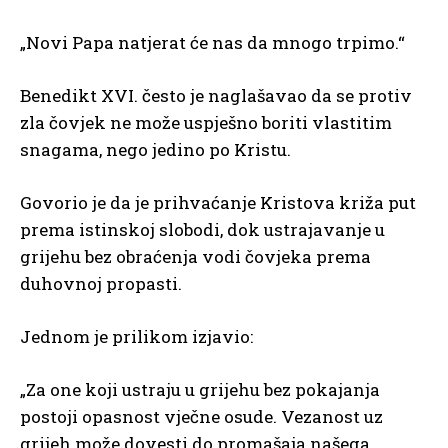
„Novi Papa natjerat će nas da mnogo trpimo.“
Benedikt XVI. često je naglašavao da se protiv
zla čovjek ne može uspješno boriti vlastitim
snagama, nego jedino po Kristu.
Govorio je da je prihvaćanje Kristova križa put
prema istinskoj slobodi, dok ustrajavanje u
grijehu bez obraćenja vodi čovjeka prema
duhovnoj propasti.
Jednom je prilikom izjavio:
„Za one koji ustraju u grijehu bez pokajanja
postoji opasnost vječne osude. Vezanost uz
grijeh može dovesti do promašaja našega