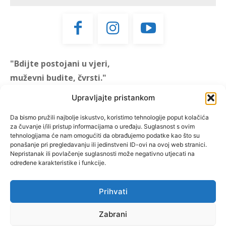
"Bdijte postojani u vjeri,
muževni budite, čvrsti."
(1 KOR 16, 13)
Upravljajte pristankom
"Muževni budite" prvi je
Da bismo pružili najbolje iskustvo, koristimo tehnologije poput kolačića
za čuvanje i/ili pristup informacijama o uređaju. Suglasnost s ovim
hrvatski portal za katoličke
tehnologijama će nam omogućiti da obrađujemo podatke kao što su
muškarce koji pokušava
ponašanje pri pregledavanju ili jedinstveni ID-ovi na ovoj web stranici.
reafirmirati u današnje
Nepristanak ili povlačenje suglasnosti može negativno utjecati na
određene karakteristike i funkcije.
vrijeme itekako narušen
biblijski koncept muževnosti,
koji pokušavamo osvijetliti iz
Prihvati
više aspekata, prigodnih
rubrika i poticajnih inicijativa.
Zabrani