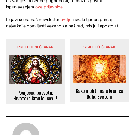
ostvaruješ posebne pogodnosti, to možeš postati
ispunjavanjem
ove prijavnice
.
Prijavi se na naš newsletter
ovdje
i svaki tjedan primaj
najvažnije obavijesti vezano za naš rad, misiju i apostolat.
PRETHODNI ČLANAK
SLJEDEĆI ČLANAK
Kako moliti malu krunicu
Povijesna posveta:
Duhu Svetom
Hrvatska Srcu Isusovu!