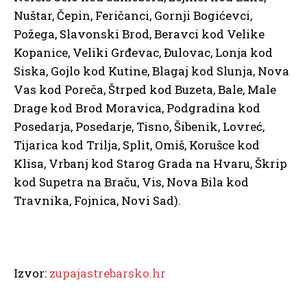
Nuštar, Čepin, Feričanci, Gornji Bogićevci,
Požega, Slavonski Brod, Beravci kod Velike
Kopanice, Veliki Grđevac, Đulovac, Lonja kod
Siska, Gojlo kod Kutine, Blagaj kod Slunja, Nova
Vas kod Poreča, Štrped kod Buzeta, Bale, Male
Drage kod Brod Moravica, Podgradina kod
Posedarja, Posedarje, Tisno, Šibenik, Lovreć,
Tijarica kod Trilja, Split, Omiš, Korušce kod
Klisa, Vrbanj kod Starog Grada na Hvaru, Škrip
kod Supetra na Braču, Vis, Nova Bila kod
Travnika, Fojnica, Novi Sad).
Izvor:
zupajastrebarsko.hr