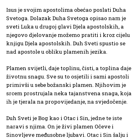
Isus je svojim apostolima obećao poslati Duha
Svetoga. Dolazak Duha Svetoga opisao nam je
sveti Luka u drugoj glavi Djela apostolskih, a
njegovo djelovanje možemo pratiti i kroz cijelu
knjigu Djela apostolskih. Duh Sveti spustio se
nad apostole u obliku plamenih jezika.
Plamen svijetli, daje toplinu, čisti, a toplina daje
životnu snagu. Sve su to osjetili i sami apostoli
primivši u sebe božanski plamen. Njihovim je
srcem prostrujala neka tajanstvena snaga, koja
ih je tjerala na propovijedanje, na svjedočenje.
Duh Sveti je Bog kao i Otac i Sin, jedne te iste
naravi s njima. On je živi plamen Očeve i
Sinovljeve međusobne ljubavi. Otac i Sin šalju i