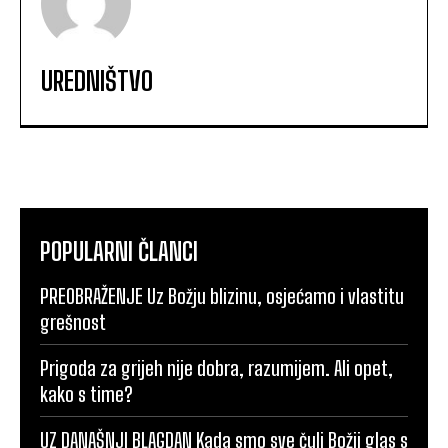
UREDNIŠTVO
POPULARNI ČLANCI
PREOBRAŽENJE Uz Božju blizinu, osjećamo i vlastitu
grešnost
Prigoda za grijeh nije dobra, razumijem. Ali opet,
kako s time?
UZ DANAŠNJI BLAGDAN Kada smo sve čuli Božji glas s