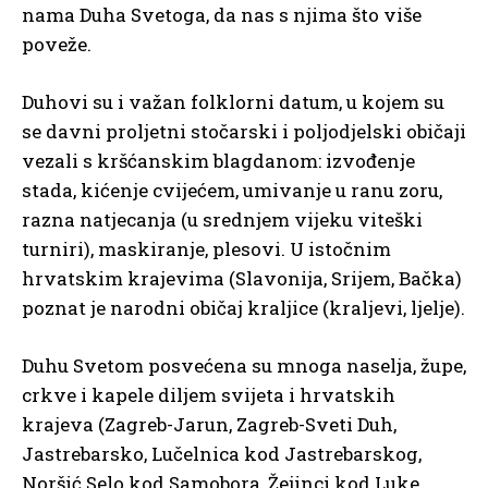
nama Duha Svetoga, da nas s njima što više
poveže.
Duhovi su i važan folklorni datum, u kojem su
se davni proljetni stočarski i poljodjelski običaji
vezali s kršćanskim blagdanom: izvođenje
stada, kićenje cvijećem, umivanje u ranu zoru,
razna natjecanja (u srednjem vijeku viteški
turniri), maskiranje, plesovi. U istočnim
hrvatskim krajevima (Slavonija, Srijem, Bačka)
poznat je narodni običaj kraljice (kraljevi, ljelje).
Duhu Svetom posvećena su mnoga naselja, župe,
crkve i kapele diljem svijeta i hrvatskih
krajeva (Zagreb-Jarun, Zagreb-Sveti Duh,
Jastrebarsko, Lučelnica kod Jastrebarskog,
Noršić Selo kod Samobora, Žejinci kod Luke,