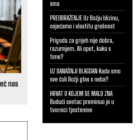
sina
PREOBRAŽENJE Uz Božju blizinu,
osjećamo i vlastitu grešnost
Prigoda za grijeh nije dobra,
razumijem. Ali opet, kako s
time?
UZ DANAŠNJI BLAGDAN Kada smo
sve čuli Božji glas s neba?
ječ nas
HRVAT O KOJEM SE MALO ZNA
Budući svetac preminuo je u
tvornici tjestenine