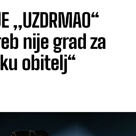
 JE „UZDRMAO“
eb nije grad za
ku obitelj“