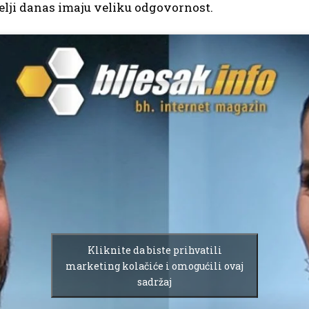
telji danas imaju veliku odgovornost.
Kliknite da biste prihvatili
marketing kolačiće i omogućili ovaj
sadržaj