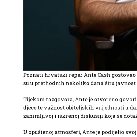
Poznati hrvatski reper Ante Cash gostovao j
su u prethodnih nekoliko dana širu javnost 
Tijekom razgovora, Ante je otvoreno govori
djece te važnost obiteljskih vrijednosti u d
zanimljivoj i iskrenoj diskusiji koja se d
U opuštenoj atmosferi, Ante je podijelio svoj