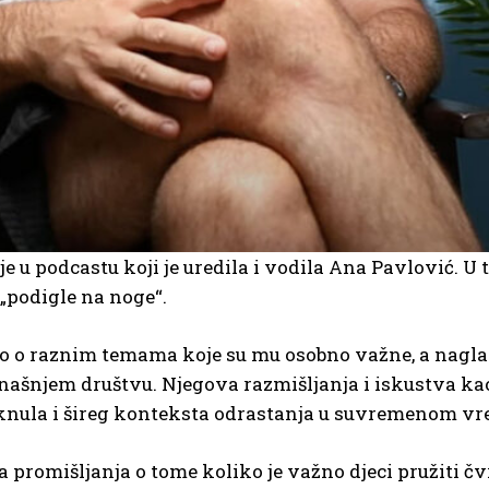
e u podcastu koji je uredila i vodila Ana Pavlović. U
„podigle na noge“.
o o raznim temama koje su mu osobno važne, a naglas
anašnjem društvu. Njegova razmišljanja i iskustva kao
otaknula i šireg konteksta odrastanja u suvremenom v
a promišljanja o tome koliko je važno djeci pružiti čv