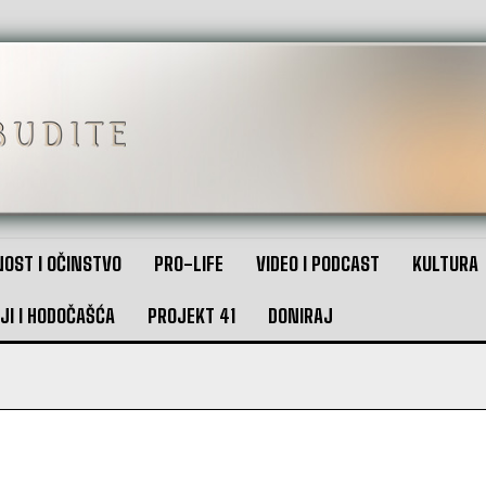
OST I OČINSTVO
PRO-LIFE
VIDEO I PODCAST
KULTURA
JI I HODOČAŠĆA
PROJEKT 41
DONIRAJ