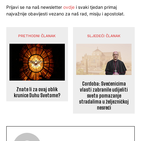
Prijavi se na naš newsletter
ovdje
i svaki tjedan primaj
najvažnije obavijesti vezano za naš rad, misiju i apostolat.
PRETHODNI ČLANAK
SLJEDEĆI ČLANAK
Cordoba: Svećenicima
Znate li za ovaj oblik
vlasti zabranile udijeliti
krunice Duhu Svetome?
sveto pomazanje
stradalima u željezničkoj
nesreći