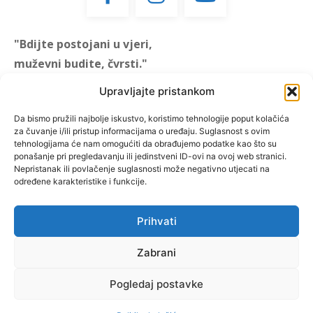
"Bdijte postojani u vjeri,
muževni budite, čvrsti."
(1 KOR 16, 13)
Upravljajte pristankom
"Muževni budite" prvi je
Da bismo pružili najbolje iskustvo, koristimo tehnologije poput kolačića
za čuvanje i/ili pristup informacijama o uređaju. Suglasnost s ovim
hrvatski portal za katoličke
tehnologijama će nam omogućiti da obrađujemo podatke kao što su
muškarce koji pokušava
ponašanje pri pregledavanju ili jedinstveni ID-ovi na ovoj web stranici.
reafirmirati u današnje
Nepristanak ili povlačenje suglasnosti može negativno utjecati na
određene karakteristike i funkcije.
vrijeme itekako narušen
biblijski koncept muževnosti,
koji pokušavamo osvijetliti iz
Prihvati
više aspekata, prigodnih
rubrika i poticajnih inicijativa.
Zabrani
Pogledaj postavke
O nama
Doniraj