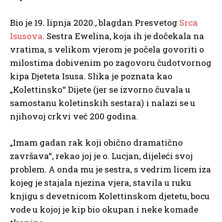
Bio je 19. lipnja 2020., blagdan Presvetog
Srca
Isusova
. Sestra Ewelina, koja ih je dočekala na
vratima, s velikom vjerom je počela govoriti o
milostima dobivenim po zagovoru čudotvornog
kipa Djeteta Isusa. Slika je poznata kao
„Kolettinsko“ Dijete (jer se izvorno čuvala u
samostanu koletinskih sestara) i nalazi se u
njihovoj crkvi već 200 godina.
„Imam gadan rak koji obično dramatično
završava“, rekao joj je o. Lucjan, dijeleći svoj
problem. A onda mu je sestra, s vedrim licem iza
kojeg je stajala njezina vjera, stavila u ruku
knjigu s devetnicom Kolettinskom djetetu, bocu
vode u kojoj je kip bio okupan i neke komade