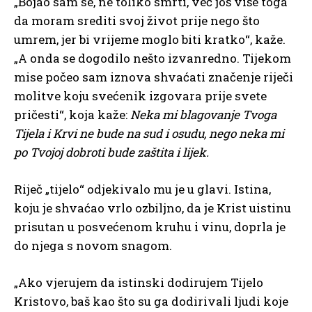
„Bojao sam se, ne toliko smrti, već još više toga
da moram srediti svoj život prije nego što
umrem, jer bi vrijeme moglo biti kratko“, kaže.
„A onda se dogodilo nešto izvanredno. Tijekom
mise počeo sam iznova shvaćati značenje riječi
molitve koju svećenik izgovara prije svete
pričesti“, koja kaže:
Neka mi blagovanje Tvoga
Tijela i Krvi ne bude na sud i osudu, nego neka mi
po Tvojoj dobroti bude zaštita i lijek.
Riječ „tijelo“ odjekivalo mu je u glavi. Istina,
koju je shvaćao vrlo ozbiljno, da je Krist uistinu
prisutan u posvećenom kruhu i vinu, doprla je
do njega s novom snagom.
„Ako vjerujem da istinski dodirujem Tijelo
Kristovo, baš kao što su ga dodirivali ljudi koje