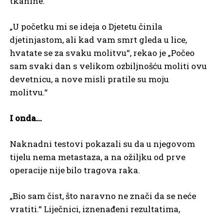
tkanine.
„U početku mi se ideja o Djetetu činila
djetinjastom, ali kad vam smrt gleda u lice,
hvatate se za svaku molitvu“, rekao je „Počeo
sam svaki dan s velikom ozbiljnošću moliti ovu
devetnicu, a nove misli pratile su moju
molitvu.“
I onda…
Naknadni testovi pokazali su da u njegovom
tijelu nema metastaza, a na ožiljku od prve
operacije nije bilo tragova raka.
„Bio sam čist, što naravno ne znači da se neće
vratiti.“ Liječnici, iznenađeni rezultatima,