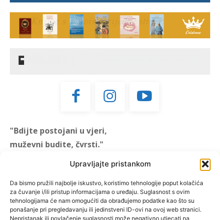
"Bdijte postojani u vjeri,
muževni budite, čvrsti."
(1 KOR 16, 13)
Upravljajte pristankom
"Muževni budite" prvi je
Da bismo pružili najbolje iskustvo, koristimo tehnologije poput kolačića
za čuvanje i/ili pristup informacijama o uređaju. Suglasnost s ovim
hrvatski portal za katoličke
tehnologijama će nam omogućiti da obrađujemo podatke kao što su
muškarce koji pokušava
ponašanje pri pregledavanju ili jedinstveni ID-ovi na ovoj web stranici.
reafirmirati u današnje
Nepristanak ili povlačenje suglasnosti može negativno utjecati na